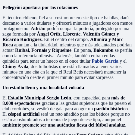
Pellegrini apostará por las rotaciones
El técnico chileno, fiel a su costumbre en este tipo de batallas, dará
descanso a varios titulares y ofrecerá minutos a jugadores con menos
protagonismo.
Adrián
podría ocupar la portería, protegido por una
zaga formada por
Ángel Ortiz, Llorente, Valentín Gómez y
Ricardo Rodríguez
. En el centro del campo,
Altimira y Marc
Roca
apuntan a la titularidad, mientras que más adelantados podrían
actuar
Ruibal, Fornals y Riquelme
. En punta,
Bakambu
se perfila
como la referencia ofensiva. Además, también entran en las
quinielas para tener un hueco en el once titular
Pablo García
y el
Chimy Ávila
, dos futbolistas que están llamados a tener varios
minutos en una cita en la que el Real Betis necesitará mantener la
concentración desde el primer minuto para evitar sorpresas.
Un estadio lleno y una localidad volcada
El
Estadio Municipal Sergio León
, con capacidad para
más de
8.000 espectadores
gracias a las gradas supletorias que ha puesto el
club cordobés, se vestirá de gala para acoger un
partido histórico
.
El
césped artificial
será un reto añadido para los béticos porque no
están acostumbrados a terrenos de juego de ese tipo, aunque
el
ambiente promete ser una auténtica fiesta del fútbol andaluz
.