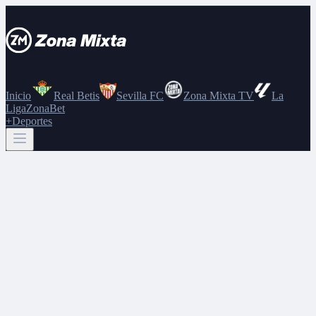
Inicio
Real Betis
Sevilla FC
Zona Mixta TV
La
Liga
ZonaBet
+Deportes