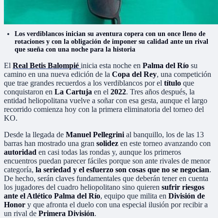
Los verdiblancos inician su aventura copera con un once lleno de
rotaciones y con la obligación de imponer su calidad ante un rival
que sueña con una noche para la historia
El
Real Betis Balompié
inicia esta noche en
Palma del Río
su
camino en una nueva edición de la
Copa del Rey
, una competición
que trae grandes recuerdos a los verdiblancos por el
título
que
conquistaron en
La Cartuja
en el
2022
. Tres años después, la
entidad heliopolitana vuelve a soñar con esa gesta, aunque el largo
recorrido comienza hoy con la primera eliminatoria del torneo del
KO.
Desde la llegada de
Manuel Pellegrini
al banquillo, los de las 13
barras han mostrado una gran
solidez
en este torneo avanzando con
autoridad
en casi todas las rondas y, aunque los primeros
encuentros puedan parecer fáciles porque son ante rivales de menor
categoría,
la seriedad y el esfuerzo son cosas que no se negocian
.
De hecho, serán claves fundamentales que deberán tener en cuenta
los jugadores del cuadro heliopolitano sino quieren
sufrir riesgos
ante el Atlético Palma del Río
, equipo que milita en
División de
Honor
y que afronta el duelo con una especial ilusión por recibir a
un rival de
Primera División
.