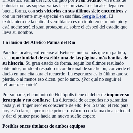
El Atlético Palma del Río, dirigido por
Fran Sedano
, vive días de
entusiasmo tras superar varias fases previas. Los locales llegan en
buena forma, con
seis victorias en sus últimos siete encuentros
y
con un referente muy especial en sus filas,
Sergio León
. El
exdelantero de la entidad verdiblanca es un ídolo en el municipio y
está noche será el gran protagonista sobre el césped del estadio que
lleva su nombre.
La ilusión del Atlético Palma del Río
Para los locales, enfrentarse al Betis es mucho más que un partido,
es la
oportunidad de escribir una de las páginas más bonitas de
su historia
. Su gran estado de forma, según los últimos resultado
obtenidos, unido al respaldo incondicional de su afición, convierte el
duelo en una cita para el recuerdo. La esperanza es lo último que se
pierde, o al menos eso dicen, por lo tanto, ¿Por qué no seguir el
refranero español?
Por su parte, el conjunto de Heliópolis tiene el deber de
imponer su
jerarquía y no confiarse
. La diferencia de categorías no garantiza
nada y, el ‘Ingeniero’ es consciente de ello. Por lo tanto, el reto para
hoy está claro, superar este primer obstáculo con la máxima seriedad
y dar el primer paso hacia un nuevo sueño copero.
Posibles onces titulares de ambos equipos