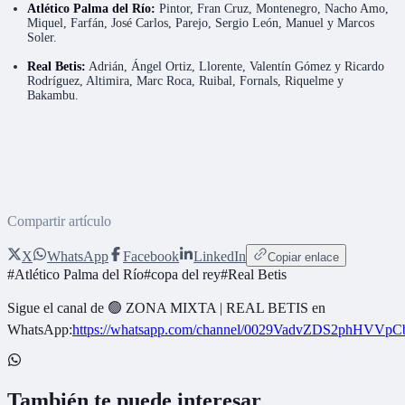
Atlético Palma del Río:
Pintor, Fran Cruz, Montenegro, Nacho Amo,
Miquel, Farfán, José Carlos, Parejo, Sergio León, Manuel y Marcos
Soler.
Real Betis:
Adrián, Ángel Ortiz, Llorente, Valentín Gómez y Ricardo
Rodríguez, Altimira, Marc Roca, Ruibal, Fornals, Riquelme y
Bakambu.
Compartir artículo
X
WhatsApp
Facebook
LinkedIn
Copiar enlace
#
Atlético Palma del Río
#
copa del rey
#
Real Betis
Sigue el canal de
🟢 ZONA MIXTA | REAL BETIS
en
WhatsApp:
https://whatsapp.com/channel/0029VadvZDS2phHVVpC
También te puede interesar