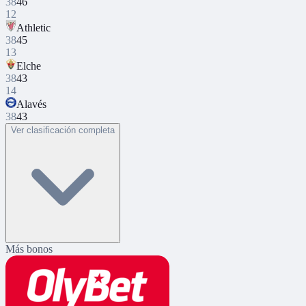
38
46
12
Athletic
38
45
13
Elche
38
43
14
Alavés
38
43
Ver clasificación completa
Más bonos