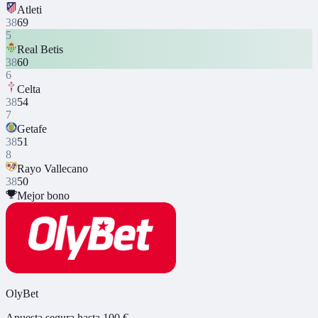
Atleti
38
69
5
Real Betis
38
60
6
Celta
38
54
7
Getafe
38
51
8
Rayo Vallecano
38
50
Mejor bono
OlyBet
Apuesta segura hasta 100 €