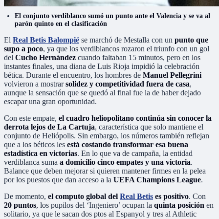
El conjunto verdiblanco sumó un punto ante el Valencia y se va al
parón quinto en el clasificación
El
Real Betis Balompié
se marchó de Mestalla con un
punto que
supo a poco
, ya que los verdiblancos rozaron el triunfo con un gol
del
Cucho Hernández
cuando faltaban 15 minutos, pero en los
instantes finales, una diana de Luis Rioja impidió la celebración
bética. Durante el encuentro, los hombres de
Manuel Pellegrini
volvieron a mostrar
solidez y competitividad fuera de casa
,
aunque la sensación que se quedó al final fue la de haber dejado
escapar una gran oportunidad.
Con este empate,
el cuadro heliopolitano continúa sin conocer la
derrota lejos de La Cartuja
, característica que solo mantiene el
conjunto de Heliópolis. Sin embargo, los números también reflejan
que a los béticos les
está costando transformar esa buena
estadística en victorias
. En lo que va de campaña, la entidad
verdiblanca suma
a domicilio cinco empates y una victoria
.
Balance que deben mejorar si quieren mantener firmes en la pelea
por los puestos que dan acceso a la
UEFA Champions League
.
De momento,
el computo global del
Real Betis
es positivo
. Con
20 puntos
, los pupilos del ‘Ingeniero’ ocupan la
quinta posición
en
solitario, ya que le sacan dos ptos al Espanyol y tres al Athletic