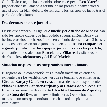
Club. Todo esto, sin haber tenido sobre el césped a
Isco Alarcón
,
jugador que está llamado a ser una de las piezas fundamentales y
que si todo va bien, debería de regresar a los terrenos de juego tras el
parón de selecciones.
Dos derrotas en once jornadas
Desde que empezó LaLiga, el
Athletic y el Atlético de Madrid
han
sido los únicos clubes que han podido superar al Real Betis y de
hecho, esos dos pinchazos fueron en el feudo de los de las 13 barras.
Con dos derrotas en once jornadas, l
a entidad bética comparte el
segundo puesto entre los equipos que menos veces ha perdido
,
compartiendo escalón con
Barcelona
y
Villarreal
y situados por
detrás de los
colchoneros
y del
Real Madrid
.
Situación después de los compromisos internacionales
El regreso de la competición tras el parón traerá un calendario
exigente para los verdiblancos, ya que se tendrán que enfrentar a:
Girona, Barça y Getafe en casa
, además de las correspondientes
visitas al Ramón Sánchez-Pizjuán y al Estadio de Vallecas
. En
Europa
, esperan los duelos ante
Utrecht y Dinamo de Zagreb
y,
en la
Copa del Rey
, una nueva eliminatoria. Ocho choques en
menos de un mes que pondrán a prueba a toda la plantilla
verdiblanca.