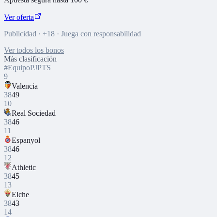
Ver oferta
Publicidad · +18 · Juega con responsabilidad
Ver todos los bonos
Más clasificación
#
Equipo
PJ
PTS
9
Valencia
38
49
10
Real Sociedad
38
46
11
Espanyol
38
46
12
Athletic
38
45
13
Elche
38
43
14