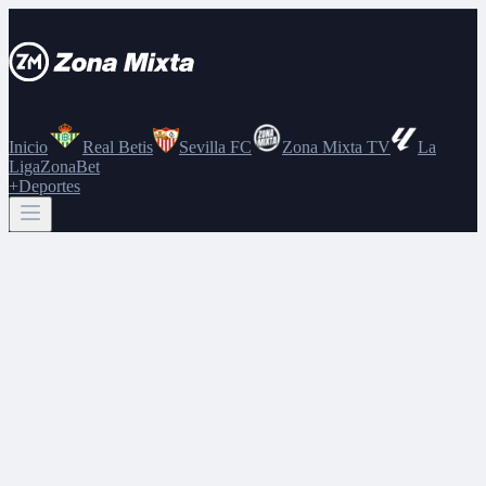
Inicio
Real Betis
Sevilla FC
Zona Mixta TV
La
Liga
ZonaBet
+Deportes