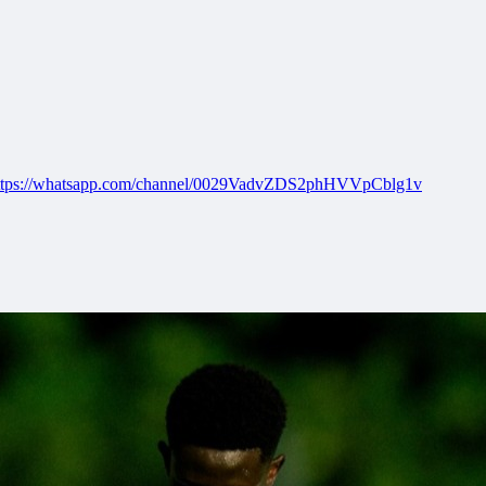
ttps://whatsapp.com/channel/0029VadvZDS2phHVVpCblg1v