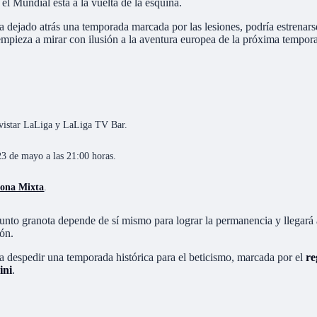
l Mundial está a la vuelta de la esquina.
 dejado atrás una temporada marcada por las lesiones, podría estrenarse
empieza a mirar con ilusión a la aventura europea de la próxima tempor
Movistar LaLiga y LaLiga TV Bar.
23 de mayo a las 21:00 horas.
Zona Mixta
.
junto granota depende de sí mismo para lograr la permanencia y llegará 
ión.
ra despedir una temporada histórica para el beticismo, marcada por el
re
ini
.