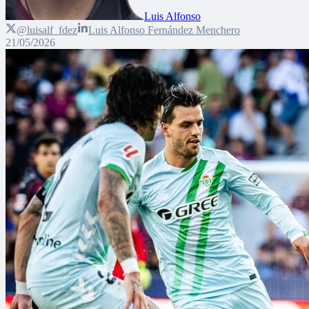
Luis Alfonso
@luisalf_fdez
Luis Alfonso Fernández Menchero
21/05/2026