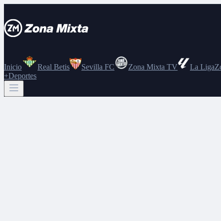
Inicio
Real Betis
Sevilla FC
Zona Mixta TV
La Liga
Z
+Deportes