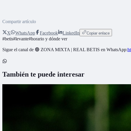
Compartir artículo
X
WhatsApp
Facebook
LinkedIn
Copiar enlace
#
betis
#
levante
#
horario y dónde ver
Sigue el canal de
🟢 ZONA MIXTA | REAL BETIS
en WhatsApp:
h
También te puede interesar