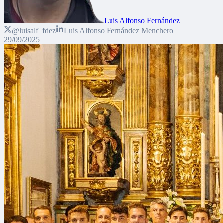
Luis Alfonso Fernández
@luisalf_fdez
Luis Alfonso Fernández Menchero
29/09/2025