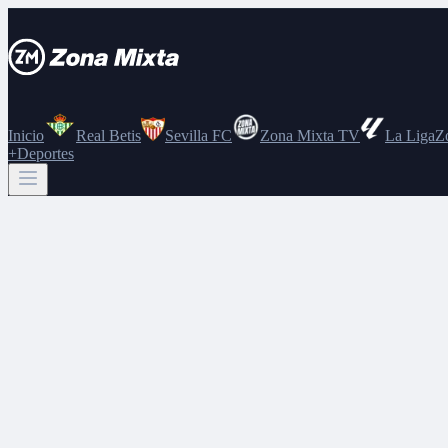
Inicio
Real Betis
Sevilla FC
Zona Mixta TV
La Liga
Z
+Deportes