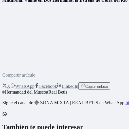
Macarena, Valme en Dos Hermanas, la Estrella de Coria del Río
Compartir artículo
X
WhatsApp
Facebook
LinkedIn
Copiar enlace
#
Hermandad del Museo
#
Real Betis
Sigue el canal de
🟢 ZONA MIXTA | REAL BETIS
en WhatsApp:
h
También te puede interesar