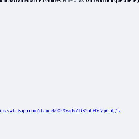
 o la Sacramental de Tomares
, entre otras.
Un recorrido que une fe y
ttps://whatsapp.com/channel/0029VadvZDS2phHVVpCblg1v