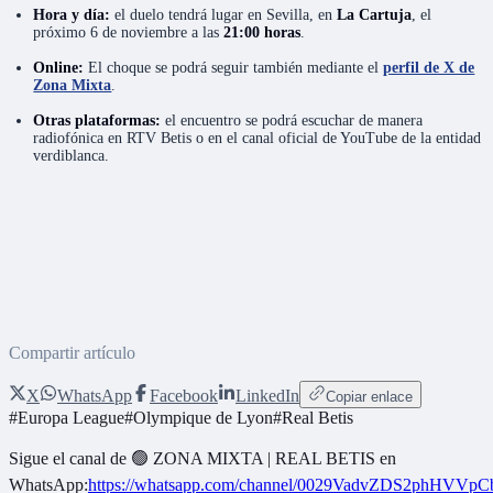
Hora y día:
el duelo tendrá lugar en Sevilla, en
La Cartuja
, el
próximo 6 de noviembre a las
21:00 horas
.
Online:
El choque se podrá seguir también mediante el
perfil de X de
Zona Mixta
.
Otras plataformas:
el encuentro se podrá escuchar de manera
radiofónica en RTV Betis o en el canal oficial de YouTube de la entidad
verdiblanca.
Compartir artículo
X
WhatsApp
Facebook
LinkedIn
Copiar enlace
#
Europa League
#
Olympique de Lyon
#
Real Betis
Sigue el canal de
🟢 ZONA MIXTA | REAL BETIS
en
WhatsApp:
https://whatsapp.com/channel/0029VadvZDS2phHVVpC