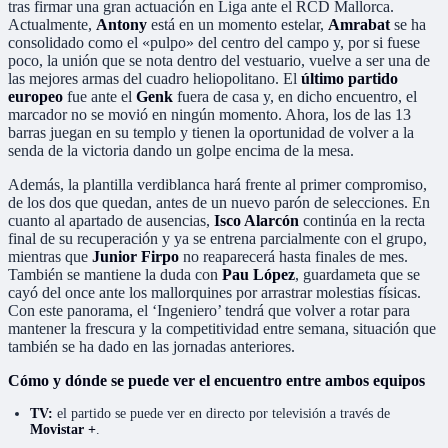
tras firmar una gran actuación en Liga ante el RCD Mallorca.
Actualmente,
Antony
está en un momento estelar,
Amrabat
se ha
consolidado como el «pulpo» del centro del campo y, por si fuese
poco, la unión que se nota dentro del vestuario, vuelve a ser una de
las mejores armas del cuadro heliopolitano. El
último partido
europeo
fue ante el
Genk
fuera de casa y, en dicho encuentro, el
marcador no se movió en ningún momento. Ahora, los de las 13
barras juegan en su templo y tienen la oportunidad de volver a la
senda de la victoria dando un golpe encima de la mesa.
Además, la plantilla verdiblanca hará frente al primer compromiso,
de los dos que quedan, antes de un nuevo parón de selecciones. En
cuanto al apartado de ausencias,
Isco Alarcón
continúa en la recta
final de su recuperación y ya se entrena parcialmente con el grupo,
mientras que
Junior Firpo
no reaparecerá hasta finales de mes.
También se mantiene la duda con
Pau López
, guardameta que se
cayó del once ante los mallorquines por arrastrar molestias físicas.
Con este panorama, el ‘Ingeniero’ tendrá que volver a rotar para
mantener la frescura y la competitividad entre semana, situación que
también se ha dado en las jornadas anteriores.
Cómo y dónde se puede ver el encuentro entre ambos equipos
TV:
el partido se puede ver en directo por televisión a través de
Movistar +
.