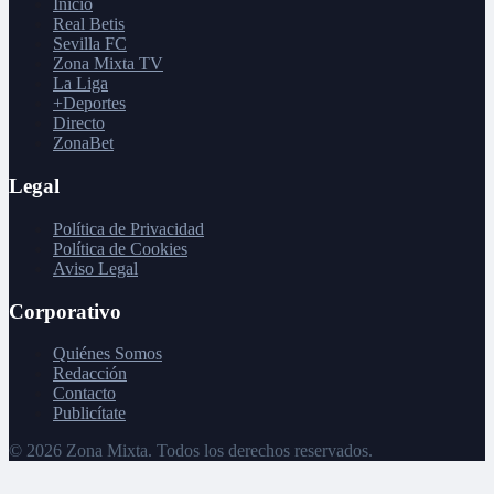
Inicio
Real Betis
Sevilla FC
Zona Mixta TV
La Liga
+Deportes
Directo
ZonaBet
Legal
Política de Privacidad
Política de Cookies
Aviso Legal
Corporativo
Quiénes Somos
Redacción
Contacto
Publicítate
©
2026
Zona Mixta. Todos los derechos reservados.