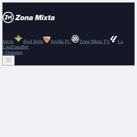
Inicio
Real Betis
Sevilla FC
Zona Mixta TV
La
Liga
ZonaBet
+Deportes