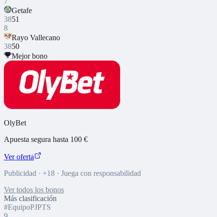
7
Getafe
38
51
8
Rayo Vallecano
38
50
Mejor bono
OlyBet
Apuesta segura hasta 100 €
Ver oferta
Publicidad · +18 · Juega con responsabilidad
Ver todos los bonos
Más clasificación
#
Equipo
PJ
PTS
9