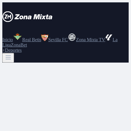
Inicio
Real Betis
Sevilla FC
Zona Mixta TV
La
Liga
ZonaBet
+Deportes