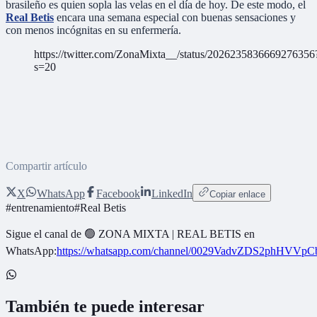
brasileño es quien sopla las velas en el día de hoy. De este modo, el
Real Betis
encara una semana especial con buenas sensaciones y
con menos incógnitas en su enfermería.
https://twitter.com/ZonaMixta__/status/2026235836669276356
s=20
Compartir artículo
X
WhatsApp
Facebook
LinkedIn
Copiar enlace
#
entrenamiento
#
Real Betis
Sigue el canal de
🟢 ZONA MIXTA | REAL BETIS
en
WhatsApp:
https://whatsapp.com/channel/0029VadvZDS2phHVVpC
También te puede interesar