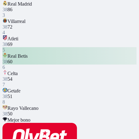
Real Madrid
38
86
3
Villarreal
38
72
4
Atleti
38
69
5
Real Betis
38
60
6
Celta
38
54
7
Getafe
38
51
8
Rayo Vallecano
38
50
Mejor bono