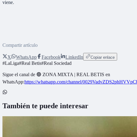
viene.
Compartir artículo
X
WhatsApp
Facebook
LinkedIn
Copiar enlace
#
LaLiga
#
Real Betis
#
Real Sociedad
Sigue el canal de
🟢 ZONA MIXTA | REAL BETIS
en
WhatsApp:
https://whatsapp.com/channel/0029VadvZDS2phHVVpC
También te puede interesar