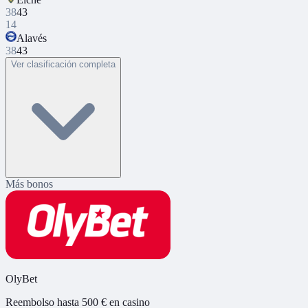
38
43
14
Alavés
38
43
Ver clasificación completa
Más bonos
OlyBet
Reembolso hasta 500 € en casino