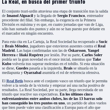
La Real, en busca del primer triunfo
El conjunto txuri-urdin atraviesa una etapa de transición tras la salida
de
Imanol Alguacil
y la llegada de
Sergio Francisco
, entrenador
procedente del filial. Sin embargo, la exigencia en la Primera
División es máxima y es que, en cuatro jornadas que van de Liga,
sólo han sumado dos puntos y aún no se han puesto por delante en
el marcador en ningún encuentro.
Para esta cita en La Cartuja, la Real Sociedad ha recuperado a
Sucic
y
Brais Méndez
, jugadores que estuvieron ausentes contra el
Real
Madrid
. Las bajas confirmadas son las de
Óskarsson
,
Yangel
Herrera
e
Iñaki Rupérez
por lesión. Por su parte,
Carlos Soler
podría ser la gran novedad en el once inicial, mientras que
Take
Kubo
volvería tras superar molestias en el tobillo. Si esta situación
se diese,
Guedes
pasaría a la izquierda,
Brais
se situaría en la
mediapunta y
Oyarzabal
asumiría el rol de referencia ofensiva.
El
Real Betis
busca ante el conjunto vasco un triunfo que le permita
volver a la senda de la victoria y empezar así una racha positiva de
resultados. La Real Sociedad, por su parte, llega necesitada de un
triunfo que reactive sus expectativas.
En los últimos cinco
enfrentamientos entre ambos clubes, los de las 13 barras solo
han conseguido los tres puntos en uno
, un partido de altos vuelos
que bien puede valer una clasificación a Europa para el año que