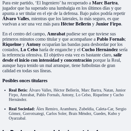
Para este partido, ‘El Ingeniero’ ha recuperado a
Marc Bartra
,
jugador que ha superado una lumbalgia en los últimos días y que
apunta a ser titular en el eje de la defensa. Bajo palos podría repetir
Álvaro Valles
, mientras que los laterales, lo más seguro, es que
vuelvan a ser una vez más para
Héctor Bellerín
y
Junior Firpo
.
En el centro del campo,
Amrabat
pudiese ser que tuviese sus
primeros minutos como titular y que acompañase a
Pablo Fornals
;
Riquelme
y
Antony
ocuparían las bandas para desbordar por los
costados,
Lo Celso
haría de enganche y el
Cucho Hernández
sería
la referencia ofensiva. El objetivo esta vez es bastante claro,
salir
desde el inicio con intensidad y concentración
porque la Real,
aunque haya tenido un mal arranque, tiene futbolistas de gran
calidad en todas sus líneas.
Posibles onces titulares
Real Betis:
Álvaro Valles, Héctor Bellerín, Marc Bartra, Natan, Junior
Firpo, Amrabat, Pablo Fornals, Antony, Lo Celso, Riquelme y Cucho
Hernández.
Real Sociedad:
Álex Remiro, Aramburu, Zubeldia, Caleta-Car, Sergio
Gómez, Gorrotxategi, Carlos Soler, Brais Méndez, Guedes, Kubo y
Oyarzabal.