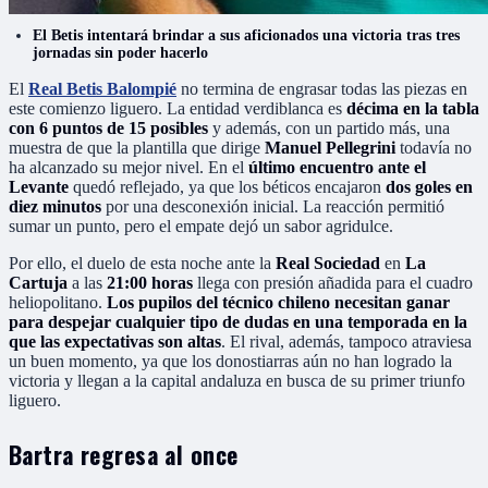
El Betis intentará brindar a sus aficionados una victoria tras tres
jornadas sin poder hacerlo
El
Real Betis Balompié
no termina de engrasar todas las piezas en
este comienzo liguero. La entidad verdiblanca es
décima en la tabla
con 6 puntos de 15 posibles
y además, con un partido más, una
muestra de que la plantilla que dirige
Manuel Pellegrini
todavía no
ha alcanzado su mejor nivel. En el
último encuentro ante el
Levante
quedó reflejado, ya que los béticos encajaron
dos goles en
diez minutos
por una desconexión inicial. La reacción permitió
sumar un punto, pero el empate dejó un sabor agridulce.
Por ello, el duelo de esta noche ante la
Real Sociedad
en
La
Cartuja
a las
21:00 horas
llega con presión añadida para el cuadro
heliopolitano.
Los pupilos del técnico chileno necesitan ganar
para despejar cualquier tipo de dudas en una temporada en la
que las expectativas son altas
. El rival, además, tampoco atraviesa
un buen momento, ya que los donostiarras aún no han logrado la
victoria y llegan a la capital andaluza en busca de su primer triunfo
liguero.
Bartra regresa al once