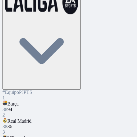
#
Equipo
PJ
PTS
1
Barça
38
94
2
Real Madrid
38
86
3