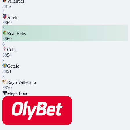
Villarreal
38
72
4
Atleti
38
69
5
Real Betis
38
60
6
Celta
38
54
7
Getafe
38
51
8
Rayo Vallecano
38
50
Mejor bono