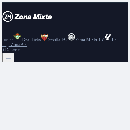
Inicio
Real Betis
Sevilla FC
Zona Mixta TV
La
Liga
ZonaBet
+Deportes