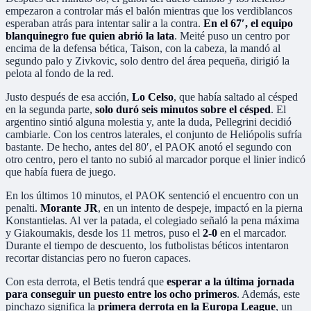
empezaron a controlar más el balón mientras que los verdiblancos
esperaban atrás para intentar salir a la contra.
En el 67′, el equipo
blanquinegro fue quien abrió la lata
. Meité puso un centro por
encima de la defensa bética, Taison, con la cabeza, la mandó al
segundo palo y Zivkovic, solo dentro del área pequeña, dirigió la
pelota al fondo de la red.
Justo después de esa acción,
Lo Celso
, que había saltado al césped
en la segunda parte,
solo duró seis minutos sobre el césped
. El
argentino sintió alguna molestia y, ante la duda, Pellegrini decidió
cambiarle. Con los centros laterales, el conjunto de Heliópolis sufría
bastante. De hecho, antes del 80′, el PAOK anotó el segundo con
otro centro, pero el tanto no subió al marcador porque el linier indicó
que había fuera de juego.
En los últimos 10 minutos, el PAOK sentenció el encuentro con un
penalti.
Morante JR
, en un intento de despeje, impactó en la pierna
Konstantielas. Al ver la patada, el colegiado señaló la pena máxima
y Giakoumakis, desde los 11 metros, puso el
2-0
en el marcador.
Durante el tiempo de descuento, los futbolistas béticos intentaron
recortar distancias pero no fueron capaces.
Con esta derrota, el Betis tendrá que
esperar a la última jornada
para conseguir un puesto entre los ocho primeros
. Además, este
pinchazo significa la
primera derrota en la Europa League
, un