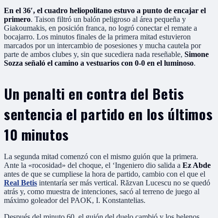
En el 36′, el cuadro heliopolitano estuvo a punto de encajar el
primero
. Taison filtró un balón peligroso al área pequeña y
Giakoumakis, en posición franca, no logró conectar el remate a
bocajarro. Los minutos finales de la primera mitad estuvieron
marcados por un intercambio de posesiones y mucha cautela por
parte de ambos clubes y, sin que sucediera nada reseñable,
Simone
Sozza señaló el camino a vestuarios con 0-0 en el luminoso
.
Un penalti en contra del Betis
sentencia el partido en los últimos
10 minutos
La segunda mitad comenzó con el mismo guión que la primera.
Ante la «rocosidad» del choque, el ‘Ingeniero dio salida a
Ez Abde
antes de que se cumpliese la hora de partido, cambio con el que el
Real Betis
intentaría ser más vertical. Răzvan Lucescu no se quedó
atrás y, como muestra de intenciones, sacó al terreno de juego al
máximo goleador del PAOK, I. Konstantelias.
Después del minuto 60, el guión del duelo cambió y los helenos