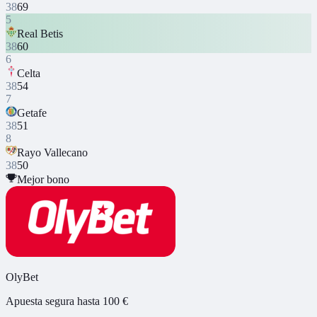
38
69
5
Real Betis
38
60
6
Celta
38
54
7
Getafe
38
51
8
Rayo Vallecano
38
50
Mejor bono
OlyBet
Apuesta segura hasta 100 €