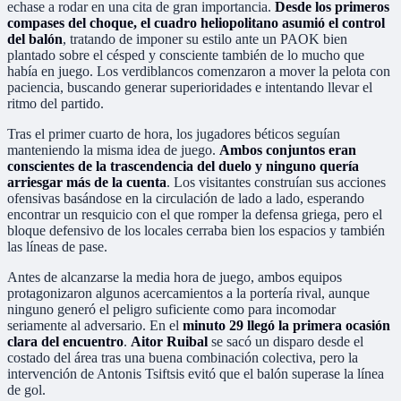
echase a rodar en una cita de gran importancia.
Desde los primeros
compases del choque, el cuadro heliopolitano asumió el control
del balón
, tratando de imponer su estilo ante un PAOK bien
plantado sobre el césped y consciente también de lo mucho que
había en juego. Los verdiblancos comenzaron a mover la pelota con
paciencia, buscando generar superioridades e intentando llevar el
ritmo del partido.
Tras el primer cuarto de hora, los jugadores béticos seguían
manteniendo la misma idea de juego.
Ambos conjuntos eran
conscientes de la trascendencia del duelo y ninguno quería
arriesgar más de la cuenta
. Los visitantes construían sus acciones
ofensivas basándose en la circulación de lado a lado, esperando
encontrar un resquicio con el que romper la defensa griega, pero el
bloque defensivo de los locales cerraba bien los espacios y también
las líneas de pase.
Antes de alcanzarse la media hora de juego, ambos equipos
protagonizaron algunos acercamientos a la portería rival, aunque
ninguno generó el peligro suficiente como para incomodar
seriamente al adversario. En el
minuto 29 llegó la primera ocasión
clara del encuentro
.
Aitor Ruibal
se sacó un disparo desde el
costado del área tras una buena combinación colectiva, pero la
intervención de Antonis Tsiftsis evitó que el balón superase la línea
de gol.