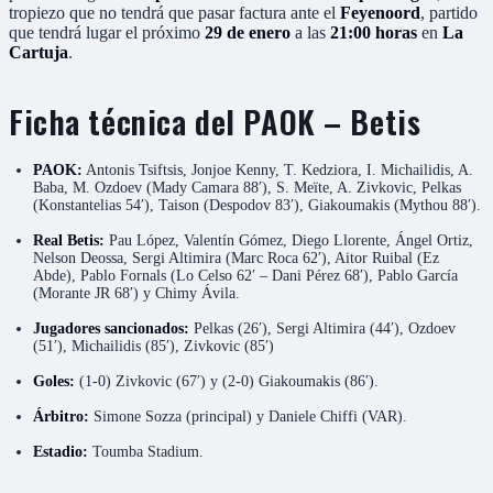
tropiezo que no tendrá que pasar factura ante el
Feyenoord
, partido
que tendrá lugar el próximo
29 de enero
a las
21:00 horas
en
La
Cartuja
.
Ficha técnica del PAOK – Betis
PAOK:
Antonis Tsiftsis, Jonjoe Kenny, T. Kedziora, I. Michailidis, A.
Baba, M. Ozdoev (Mady Camara 88′), S. Meïte, A. Zivkovic, Pelkas
(Konstantelias 54′), Taison (Despodov 83′), Giakoumakis (Mythou 88′).
Real Betis:
Pau López, Valentín Gómez, Diego Llorente, Ángel Ortiz,
Nelson Deossa, Sergi Altimira (Marc Roca 62′), Aitor Ruibal (Ez
Abde), Pablo Fornals (Lo Celso 62′ – Dani Pérez 68′), Pablo García
(Morante JR 68′) y Chimy Ávila.
Jugadores sancionados:
Pelkas (26′), Sergi Altimira (44′), Ozdoev
(51′), Michailidis (85′), Zivkovic (85′)
Goles:
(1-0) Zivkovic (67′) y (2-0) Giakoumakis (86′).
Árbitro:
Simone Sozza (principal) y Daniele Chiffi (VAR).
Estadio:
Toumba Stadium.