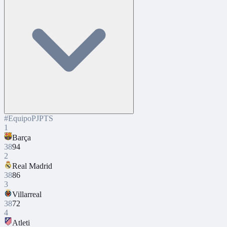
#
Equipo
PJ
PTS
1
Barça
38
94
2
Real Madrid
38
86
3
Villarreal
38
72
4
Atleti