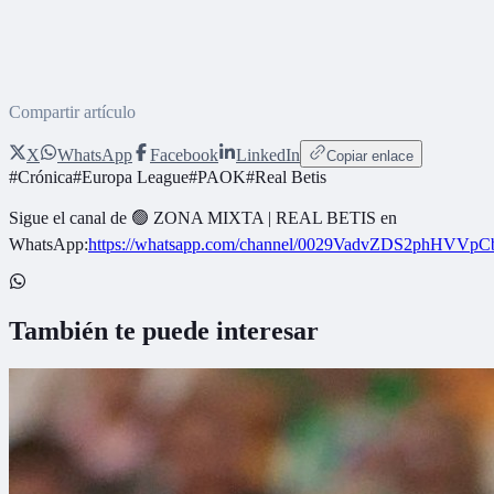
Compartir artículo
X
WhatsApp
Facebook
LinkedIn
Copiar enlace
#
Crónica
#
Europa League
#
PAOK
#
Real Betis
Sigue el canal de
🟢 ZONA MIXTA | REAL BETIS
en
WhatsApp:
https://whatsapp.com/channel/0029VadvZDS2phHVVpC
También te puede interesar