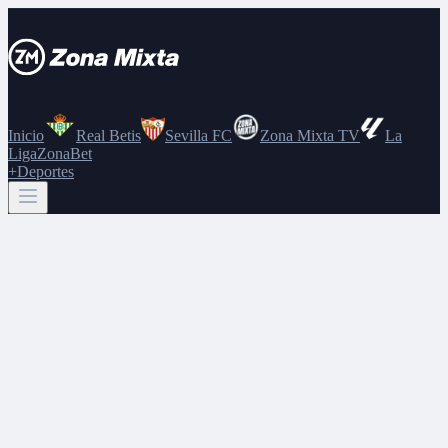
Inicio
Real Betis
Sevilla FC
Zona Mixta TV
La
Liga
ZonaBet
+Deportes