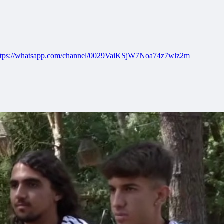
ttps://whatsapp.com/channel/0029VaiKSjW7Noa74z7wlz2m