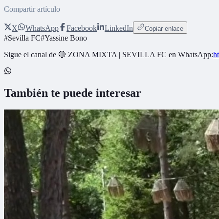
Compartir artículo
X
WhatsApp
Facebook
LinkedIn
Copiar enlace
#
Sevilla FC
#
Yassine Bono
Sigue el canal de
🔴 ZONA MIXTA | SEVILLA FC
en WhatsApp:
h
También te puede interesar