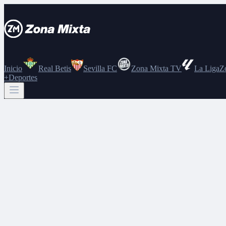
Inicio
Real Betis
Sevilla FC
Zona Mixta TV
La Liga
Z
+Deportes