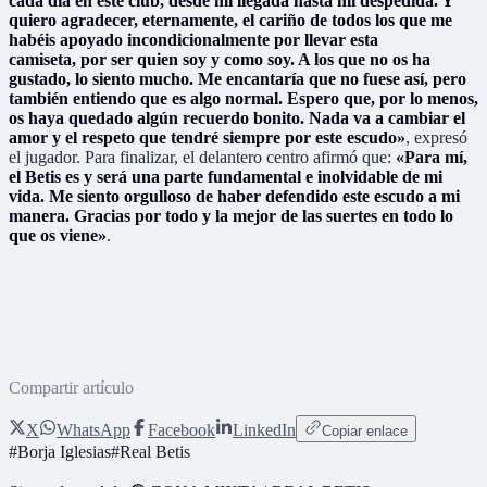
cada día en este club, desde mi llegada hasta mi despedida. Y
quiero agradecer, eternamente, el cariño de todos los que me
habéis apoyado incondicionalmente por llevar esta
camiseta, por ser quien soy y como soy. A los que no os ha
gustado, lo siento mucho. Me encantaría que no fuese así, pero
también entiendo que es algo normal. Espero que, por lo menos,
os haya quedado algún recuerdo bonito. Nada va a cambiar el
amor y el respeto que tendré siempre por este escudo»
, expresó
el jugador. Para finalizar, el delantero centro afirmó que:
«Para mí,
el Betis es y será una parte fundamental e inolvidable de mi
vida. Me siento orgulloso de haber defendido este escudo a mi
manera. Gracias por todo y la mejor de las suertes en todo lo
que os viene»
.
Compartir artículo
X
WhatsApp
Facebook
LinkedIn
Copiar enlace
#
Borja Iglesias
#
Real Betis