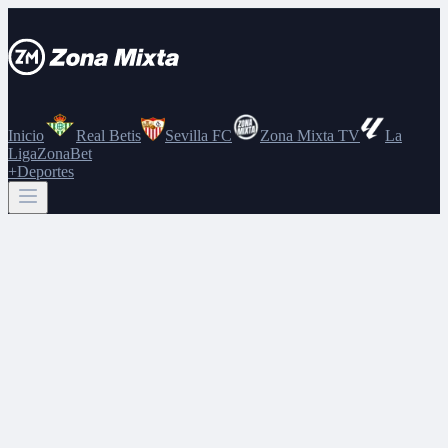
Inicio
Real Betis
Sevilla FC
Zona Mixta TV
La
Liga
ZonaBet
+Deportes