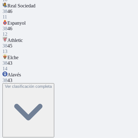
Real Sociedad
38
46
11
Espanyol
38
46
12
Athletic
38
45
13
Elche
38
43
14
Alavés
38
43
Ver clasificación completa