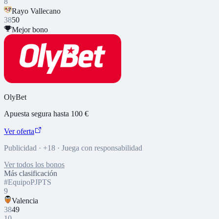
8
Rayo Vallecano
38
50
Mejor bono
OlyBet
Apuesta segura hasta 100 €
Ver oferta
Publicidad · +18 · Juega con responsabilidad
Ver todos los bonos
Más clasificación
#
Equipo
PJ
PTS
9
Valencia
38
49
10