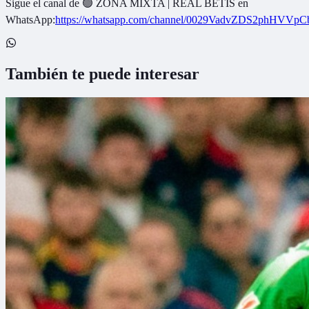
Sigue el canal de
🟢 ZONA MIXTA | REAL BETIS
en
WhatsApp:
https://whatsapp.com/channel/0029VadvZDS2phHVVpC
También te puede interesar