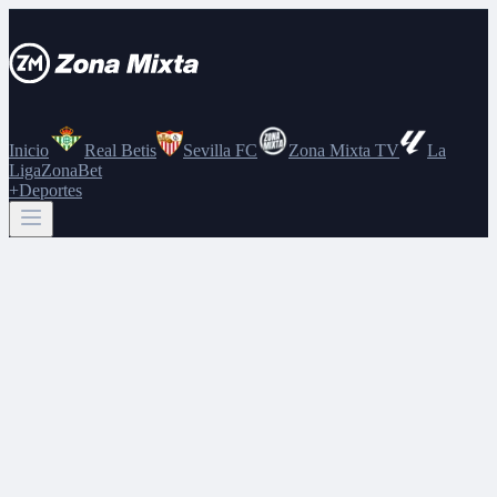
Inicio
Real Betis
Sevilla FC
Zona Mixta TV
La
Liga
ZonaBet
+Deportes