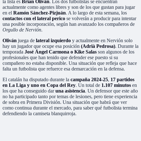
la lista es
Brian Oliván
. Los dos futbolistas se encuentran
actualmente como agentes libres y son de los que gustan para jugar
en el
Ramón Sánchez-Pizjuán
. A lo largo de esta semana, los
contactos con el lateral perico
se volverán a producir para intentar
una posible incorporación, según han avanzado los compañeros de
Orgullo de Nervión
.
Oliván
juega de
lateral izquierdo
y actualmente en Nervión solo
hay un jugador que ocupe esa posición
(Adrià Pedrosa)
. Durante la
temporada
José Ángel Carmona o Kike Salas
son algunos de los
profesionales que han tenido que defender ese puesto si su
compañero no estaba disponible. Una situación que refleja que hace
falta un futbolista que refuerce esa demarcación en la defensa.
El catalán ha disputado durante la
campaña 2024-25
,
17 partidos
en La Liga y uno en Copa del Rey
. Un total de
1.107 minutos
en
los que ha conseguido dar
una asistencia
. Un defensor que este año
no ha participado tanto por temas de lesiones, pero tiene experiencia
de sobra en Primera División. Una situación que habrá que ver
como continua durante el mercado, para saber qué futbolista termina
defendiendo la camiseta blanquirroja.