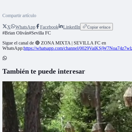
Compartir artículo
X
WhatsApp
Facebook
LinkedIn
Copiar enlace
#
Brian Oliván
#
Sevilla FC
Sigue el canal de
🔴 ZONA MIXTA | SEVILLA FC
en
WhatsApp:
https://whatsapp.com/channel/0029VaiKSjW7Noa74z7w
También te puede interesar