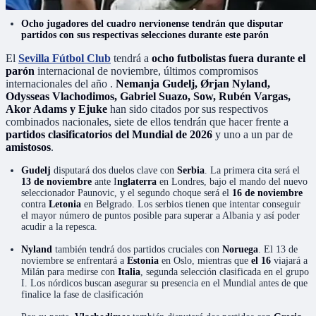
Ocho jugadores del cuadro nervionense tendrán que disputar
partidos con sus respectivas selecciones durante este parón
El
Sevilla Fútbol Club
tendrá a
ocho futbolistas fuera durante el
parón
internacional de noviembre, últimos compromisos
internacionales del año .
Nemanja Gudelj, Ørjan Nyland,
Odysseas Vlachodimos, Gabriel Suazo, Sow, Rubén Vargas,
Akor Adams y Ejuke
han sido citados por sus respectivos
combinados nacionales, siete de ellos tendrán que hacer frente a
partidos clasificatorios del Mundial de 2026
y uno a un par de
amistosos
.
Gudelj
disputará dos duelos clave con
Serbia
. La primera cita será el
13 de noviembre
ante I
nglaterra
en Londres, bajo el mando del nuevo
seleccionador Paunovic, y el segundo choque será el
16 de noviembre
contra
Letonia
en Belgrado. Los serbios tienen que intentar conseguir
el mayor número de puntos posible para superar a Albania y así poder
acudir a la repesca.
Nyland
también tendrá dos partidos cruciales con
Noruega
. El 13 de
noviembre se enfrentará a
Estonia
en Oslo, mientras que
el 16
viajará a
Milán para medirse con
Italia
, segunda selección clasificada en el grupo
I. Los nórdicos buscan asegurar su presencia en el Mundial antes de que
finalice la fase de clasificación