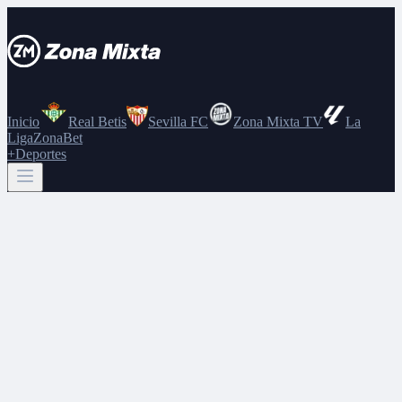
Inicio
Real Betis
Sevilla FC
Zona Mixta TV
La
Liga
ZonaBet
+Deportes