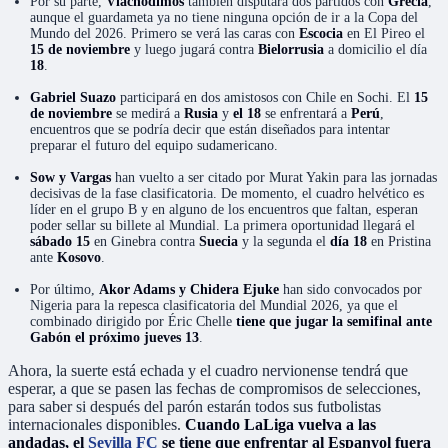
Por su parte,
Vlachodimos
también disputará dos partidos con
Grecia
,
aunque el guardameta ya no tiene ninguna opción de ir a la Copa del
Mundo del 2026. Primero se verá las caras con
Escocia
en El Pireo el
15 de noviembre
y luego jugará contra
Bielorrusia
a domicilio el día
18
.
Gabriel Suazo
participará en dos amistosos con Chile en Sochi. El
15
de noviembre
se medirá a
Rusia
y
el 18
se enfrentará a
Perú
,
encuentros que se podría decir que están diseñados para intentar
preparar el futuro del equipo sudamericano.
Sow y Vargas
han vuelto a ser citado por Murat Yakin para las jornadas
decisivas de la fase clasificatoria. De momento, el cuadro helvético es
líder en el grupo B y en alguno de los encuentros que faltan, esperan
poder sellar su billete al Mundial. La primera oportunidad llegará el
sábado 15
en Ginebra contra
Suecia
y la segunda el
día 18
en Pristina
ante
Kosovo
.
Por último,
Akor Adams y Chidera Ejuke
han sido convocados por
Nigeria para la repesca clasificatoria del Mundial 2026, ya que el
combinado dirigido por Éric Chelle
tiene que jugar la semifinal ante
Gabón el próximo jueves 13
.
Ahora, la suerte está echada y el cuadro nervionense tendrá que
esperar, a que se pasen las fechas de compromisos de selecciones,
para saber si después del parón estarán todos sus futbolistas
internacionales disponibles.
Cuando LaLiga vuelva a las
andadas, el
Sevilla FC
se tiene que enfrentar al Espanyol fuera