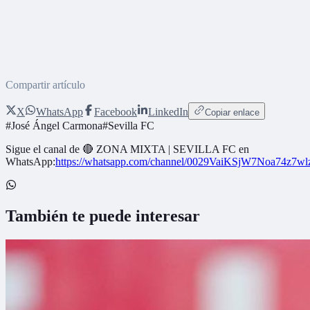
Compartir artículo
X
WhatsApp
Facebook
LinkedIn
Copiar enlace
#
José Ángel Carmona
#
Sevilla FC
Sigue el canal de
🔴 ZONA MIXTA | SEVILLA FC
en
WhatsApp:
https://whatsapp.com/channel/0029VaiKSjW7Noa74z7w
También te puede interesar