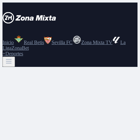
Inicio
Real Betis
Sevilla FC
Zona Mixta TV
La
Liga
ZonaBet
+Deportes