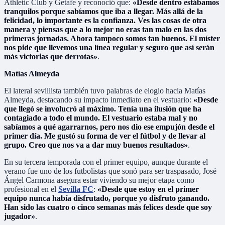
Athletic Club y Getafe y reconoció que:
«Desde dentro estábamos
tranquilos porque sabíamos que iba a llegar. Más allá de la
felicidad, lo importante es la confianza. Ves las cosas de otra
manera y piensas que a lo mejor no eras tan malo en las dos
primeras jornadas. Ahora tampoco somos tan buenos. El míster
nos pide que llevemos una línea regular y seguro que así serán
más victorias que derrotas»
.
Matías Almeyda
El lateral sevillista también tuvo palabras de elogio hacia Matías
Almeyda, destacando su impacto inmediato en el vestuario:
«Desde
que llegó se involucró al máximo. Tenía una ilusión que ha
contagiado a todo el mundo. El vestuario estaba mal y no
sabíamos a qué agarrarnos, pero nos dio ese empujón desde el
primer día. Me gustó su forma de ver el fútbol y de llevar al
grupo. Creo que nos va a dar muy buenos resultados»
.
En su tercera temporada con el primer equipo, aunque durante el
verano fue uno de los futbolistas que sonó para ser traspasado, José
Ángel Carmona asegura estar viviendo su mejor etapa como
profesional en el
Sevilla FC
:
«Desde que estoy en el primer
equipo nunca había disfrutado, porque yo disfruto ganando.
Han sido las cuatro o cinco semanas más felices desde que soy
jugador»
.