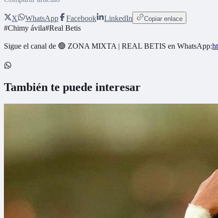
X
WhatsApp
Facebook
LinkedIn
Copiar enlace
#
Chimy ávila
#
Real Betis
Sigue el canal de
🟢 ZONA MIXTA | REAL BETIS
en WhatsApp:
h
También te puede interesar