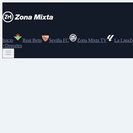
Inicio
Real Betis
Sevilla FC
Zona Mixta TV
La Liga
Z
+Deportes