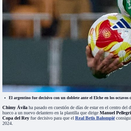
El argentino fue decisivo con un doblete ante el Elche en los octavos 
Chimy Ávila
ha pasado en cuestión de días de estar en el centro del
hueco a un nuevo delantero en la plantilla que dirige
Manuel Pellegri
Copa del Rey
fue decisivo para que el
Real Betis Balompié
consigui
2024.