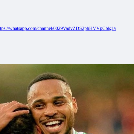
ttps://whatsapp.com/channel/0029VadvZDS2phHVVpCblg1v