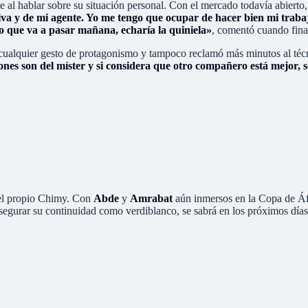
nte al hablar sobre su situación personal. Con el mercado todavía abiert
tiva y de mi agente. Yo me tengo que ocupar de hacer bien mi traba
 lo que va a pasar mañana, echaría la quiniela»
, comentó cuando final
ó cualquier gesto de protagonismo y tampoco reclamó más minutos al téc
siones son del míster y si considera que otro compañero está mejor, 
el propio Chimy. Con
Abde
y
Amrabat
aún inmersos en la Copa de Áfri
asegurar su continuidad como verdiblanco, se sabrá en los próximos días