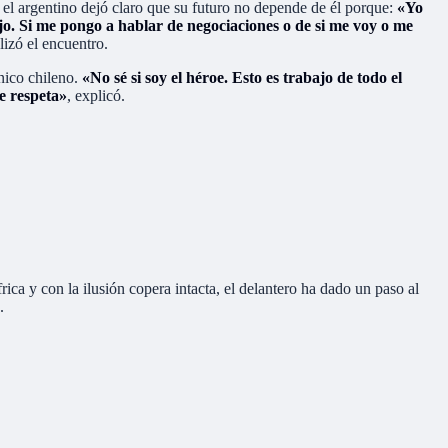
o, el argentino dejó claro que su futuro no depende de él porque:
«Yo
jo. Si me pongo a hablar de negociaciones o de si me voy o me
izó el encuentro.
nico chileno.
«No sé si soy el héroe. Esto es trabajo de todo el
se respeta»
, explicó.
ca y con la ilusión copera intacta, el delantero ha dado un paso al
.