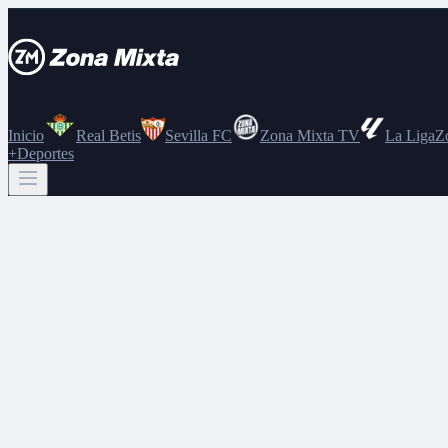
Inicio
Real Betis
Sevilla FC
Zona Mixta TV
La Liga
Z
+Deportes