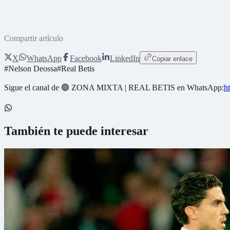
Compartir artículo
X
WhatsApp
Facebook
LinkedIn
Copiar enlace
#
Nelson Deossa
#
Real Betis
Sigue el canal de
🟢 ZONA MIXTA | REAL BETIS
en WhatsApp:
h
También te puede interesar