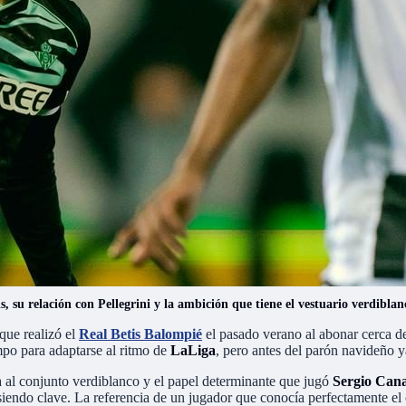
is, su relación con Pellegrini y la ambición que tiene el vestuario verdiblan
que realizó el
Real Betis Balompié
el pasado verano al abonar cerca 
mpo para adaptarse al ritmo de
LaLiga
, pero antes del parón navideño 
 al conjunto verdiblanco y el papel determinante que jugó
Sergio Cana
 siendo clave. La referencia de un jugador que conocía perfectamente el 