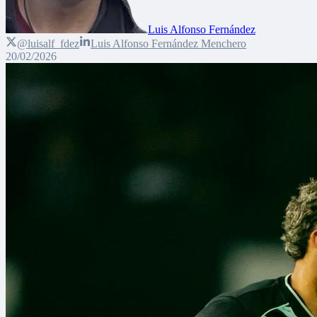
Luis Alfonso Fernández
@luisalf_fdez
Luis Alfonso Fernández Menchero
20/02/2026