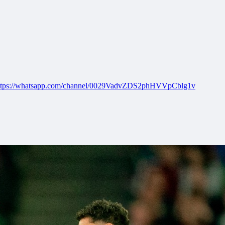
ttps://whatsapp.com/channel/0029VadvZDS2phHVVpCblg1v