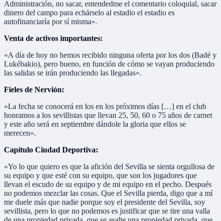
Administración, no sacar, entendedme el comentario coloquial, sacar
dinero del campo para echárselo al estadio el estadio es
autofinanciaría por sí misma».
Venta de activos importantes:
«A día de hoy no hemos recibido ninguna oferta por los dos (Badé y
Lukébakio), pero bueno, en función de cómo se vayan produciendo
las salidas se irán produciendo las llegadas».
Fieles de Nervión:
«La fecha se conocerá en los en los próximos días […] en el club
honramos a los sevillistas que llevan 25, 50, 60 o 75 años de carnet
y este año será en septiembre dándole la gloria que ellos se
merecen».
Capítulo Ciudad Deportiva:
«Yo lo que quiero es que la afición del Sevilla se sienta orgullosa de
su equipo y que esté con su equipo, que son los jugadores que
llevan el escudo de su equipo y de mi equipo en el pecho. Después
no podemos mezclar las cosas. Que el Sevilla pierda, digo que a mí
me duele más que nadie porque soy el presidente del Sevilla, soy
sevillista, pero lo que no podemos es justificar que se tire una valla
de una propiedad privada, que se asalte una propiedad privada, que