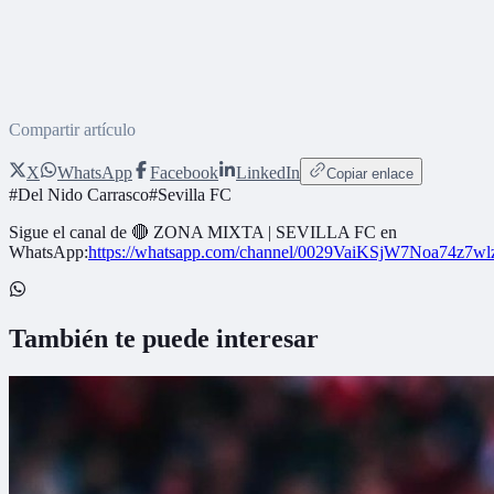
Compartir artículo
X
WhatsApp
Facebook
LinkedIn
Copiar enlace
#
Del Nido Carrasco
#
Sevilla FC
Sigue el canal de
🔴 ZONA MIXTA | SEVILLA FC
en
WhatsApp:
https://whatsapp.com/channel/0029VaiKSjW7Noa74z7w
También te puede interesar