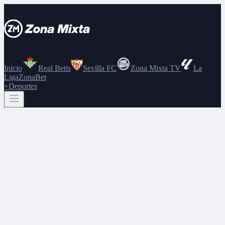
Inicio
Real Betis
Sevilla FC
Zona Mixta TV
La
Liga
ZonaBet
+Deportes