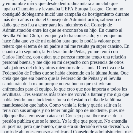
y en nombre mía y que desde dentro dinamitara a un club que
jugaba Champions y levantaba UEFA Europa League. Como no
consiguió doblegarme inició una campaña de hostigamiento durante
más de 5 años contra el Consejo de Administración, sabiendo el
daño que eso iba a tener para los miembros del Consejo de
Administración entre los que se encontraba su hijo. En cuanto al
Sevilla Fútbol Club, creo que ya lo ha contestado, y creo que no
hace falta que yo dé mi opinión para que lo podáis valorar pero
reitero que el tema de mi padre a mí me resulta ya super cansino. En
cuanto a lo segundo, la Federación de Peñas, yo me reuní con
Carlos Jiménez, con quien que parezca mentira tengo una relación
personal buena, y me dijo en mi despacho con presencia de otros
trabajadores del club y otros miembros de la Junta Directiva de la
Federación de Peñas que se había abstenido en la última Junta. Que
creía que que era bueno que la Federación de Peñas y el Sevilla
caminarán de la mano porque no era bueno que estuvieran
enfrentados para el equipo, lo que creo que nos importa a todos los
sevillistas. Tres semanas más tarde me volvió a llamar y me dijo que
había tenido unos incidentes fuera del estadio el día de la última
manifestación que hubo. Como venía la feria y quería salir en la
feria con sus amigos y no tener ningún tipo de incidente, pues me
dijo que iba a empezar a atacar el Consejo para liberarse el de la
presión pública que se le metía. Yo le dije que porque. No entendía
su postura, pero que bueno, que si era su decisión era su decisión. A
partir de ahí pues empezó a criticar al Consejo de administración, me