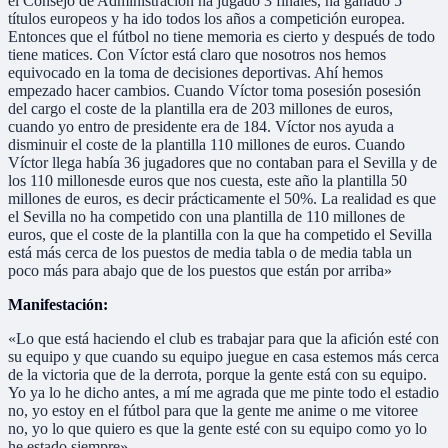
el Consejo de Administración ha jugado 3 finales, ha ganado 5
títulos europeos y ha ido todos los años a competición europea.
Entonces que el fútbol no tiene memoria es cierto y después de todo
tiene matices. Con Víctor está claro que nosotros nos hemos
equivocado en la toma de decisiones deportivas. Ahí hemos
empezado hacer cambios. Cuando Víctor toma posesión posesión
del cargo el coste de la plantilla era de 203 millones de euros,
cuando yo entro de presidente era de 184. Víctor nos ayuda a
disminuir el coste de la plantilla 110 millones de euros. Cuando
Víctor llega había 36 jugadores que no contaban para el Sevilla y de
los 110 millonesde euros que nos cuesta, este año la plantilla 50
millones de euros, es decir prácticamente el 50%. La realidad es que
el Sevilla no ha competido con una plantilla de 110 millones de
euros, que el coste de la plantilla con la que ha competido el Sevilla
está más cerca de los puestos de media tabla o de media tabla un
poco más para abajo que de los puestos que están por arriba»
Manifestación:
«Lo que está haciendo el club es trabajar para que la afición esté con
su equipo y que cuando su equipo juegue en casa estemos más cerca
de la victoria que de la derrota, porque la gente está con su equipo.
Yo ya lo he dicho antes, a mí me agrada que me pinte todo el estadio
no, yo estoy en el fútbol para que la gente me anime o me vitoree
no, yo lo que quiero es que la gente esté con su equipo como yo lo
he estado siempre».