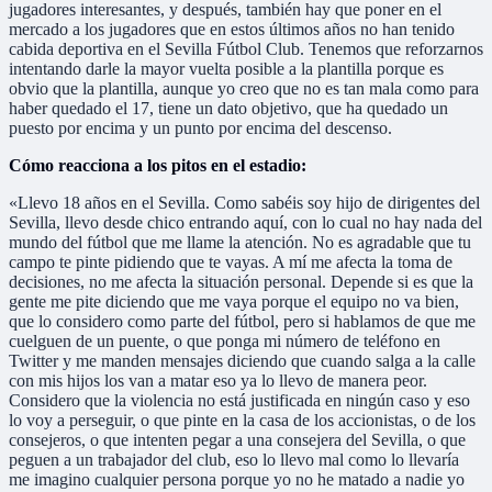
jugadores interesantes, y después, también hay que poner en el
mercado a los jugadores que en estos últimos años no han tenido
cabida deportiva en el Sevilla Fútbol Club. Tenemos que reforzarnos
intentando darle la mayor vuelta posible a la plantilla porque es
obvio que la plantilla, aunque yo creo que no es tan mala como para
haber quedado el 17, tiene un dato objetivo, que ha quedado un
puesto por encima y un punto por encima del descenso.
Cómo reacciona a los pitos en el estadio:
«Llevo 18 años en el Sevilla. Como sabéis soy hijo de dirigentes del
Sevilla, llevo desde chico entrando aquí, con lo cual no hay nada del
mundo del fútbol que me llame la atención. No es agradable que tu
campo te pinte pidiendo que te vayas. A mí me afecta la toma de
decisiones, no me afecta la situación personal. Depende si es que la
gente me pite diciendo que me vaya porque el equipo no va bien,
que lo considero como parte del fútbol, pero si hablamos de que me
cuelguen de un puente, o que ponga mi número de teléfono en
Twitter y me manden mensajes diciendo que cuando salga a la calle
con mis hijos los van a matar eso ya lo llevo de manera peor.
Considero que la violencia no está justificada en ningún caso y eso
lo voy a perseguir, o que pinte en la casa de los accionistas, o de los
consejeros, o que intenten pegar a una consejera del Sevilla, o que
peguen a un trabajador del club, eso lo llevo mal como lo llevaría
me imagino cualquier persona porque yo no he matado a nadie yo