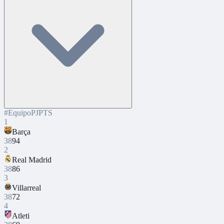
#
Equipo
PJ
PTS
1
Barça
38
94
2
Real Madrid
38
86
3
Villarreal
38
72
4
Atleti