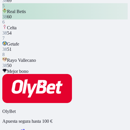
38
69
5
Real Betis
38
60
6
Celta
38
54
7
Getafe
38
51
8
Rayo Vallecano
38
50
Mejor bono
OlyBet
Apuesta segura hasta 100 €