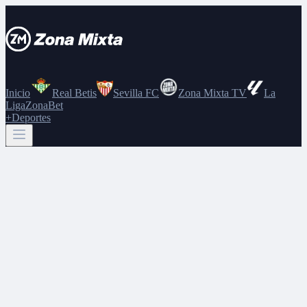
Inicio
Real Betis
Sevilla FC
Zona Mixta TV
La
Liga
ZonaBet
+Deportes