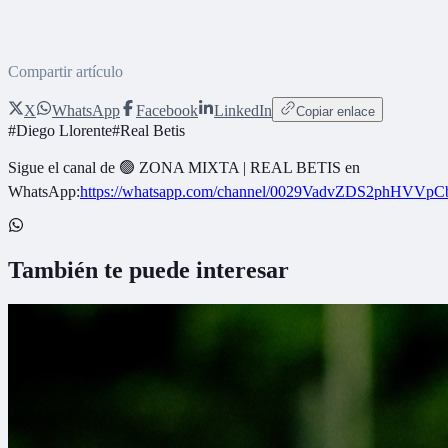
Compartir artículo
X
WhatsApp
Facebook
LinkedIn
Copiar enlace
#
Diego Llorente
#
Real Betis
Sigue el canal de
🟢 ZONA MIXTA | REAL BETIS
en
WhatsApp:
https://whatsapp.com/channel/0029VadvZDS2phHVVpC
También te puede interesar