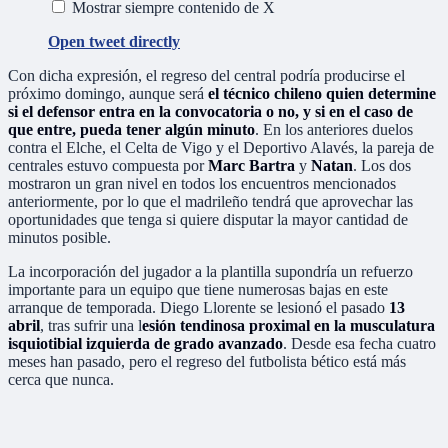
Mostrar siempre contenido de X
Open tweet directly
Con dicha expresión, el regreso del central podría producirse el
próximo domingo, aunque será
el técnico chileno quien determine
si el defensor entra en la convocatoria o no, y si en el caso de
que entre, pueda tener algún minuto
. En los anteriores duelos
contra el Elche, el Celta de Vigo y el Deportivo Alavés, la pareja de
centrales estuvo compuesta por
Marc Bartra
y
Natan
. Los dos
mostraron un gran nivel en todos los encuentros mencionados
anteriormente, por lo que el madrileño tendrá que aprovechar las
oportunidades que tenga si quiere disputar la mayor cantidad de
minutos posible.
La incorporación del jugador a la plantilla supondría un refuerzo
importante para un equipo que tiene numerosas bajas en este
arranque de temporada. Diego Llorente se lesionó el pasado
13
abril
, tras sufrir una l
esión tendinosa proximal en la musculatura
isquiotibial izquierda de grado avanzado
. Desde esa fecha cuatro
meses han pasado, pero el regreso del futbolista bético está más
cerca que nunca.