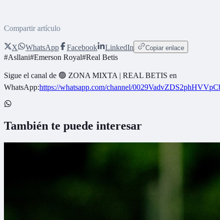
Compartir artículo
X
WhatsApp
Facebook
LinkedIn
Copiar enlace
#
Asllani
#
Emerson Royal
#
Real Betis
Sigue el canal de
🟢 ZONA MIXTA | REAL BETIS
en
WhatsApp:
https://whatsapp.com/channel/0029VadvZDS2phHVVpC
También te puede interesar