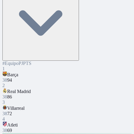
#
Equipo
PJ
PTS
1
Barça
38
94
2
Real Madrid
38
86
3
Villarreal
38
72
4
Atleti
38
69