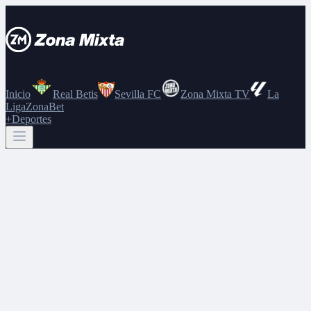
Inicio
Real Betis
Sevilla FC
Zona Mixta TV
La
Liga
ZonaBet
+Deportes