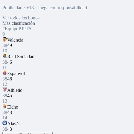
Publicidad · +18 · Juega con responsabilidad
Ver todos los bonos
Más clasificación
#
Equipo
PJ
PTS
9
Valencia
38
49
10
Real Sociedad
38
46
11
Espanyol
38
46
12
Athletic
38
45
13
Elche
38
43
14
Alavés
38
43