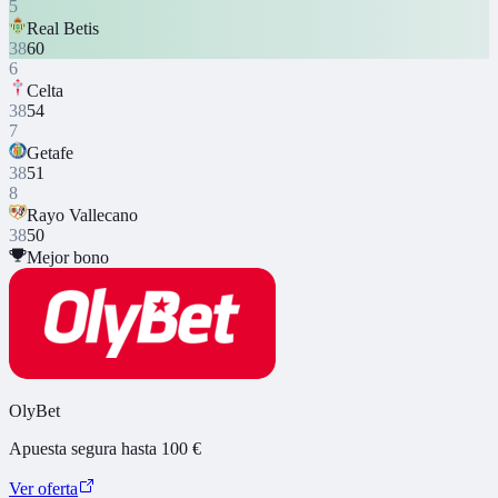
5
Real Betis
38
60
6
Celta
38
54
7
Getafe
38
51
8
Rayo Vallecano
38
50
Mejor bono
OlyBet
Apuesta segura hasta 100 €
Ver oferta