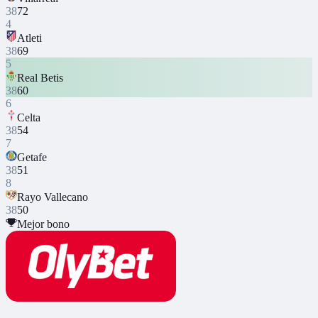
38
72
4
Atleti
38
69
5
Real Betis
38
60
6
Celta
38
54
7
Getafe
38
51
8
Rayo Vallecano
38
50
Mejor bono