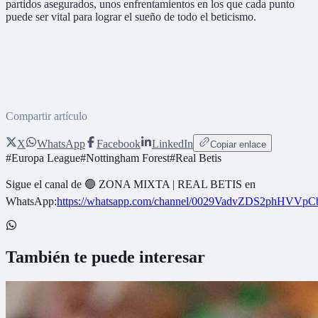
partidos asegurados, unos enfrentamientos en los que cada punto
puede ser vital para lograr el sueño de todo el beticismo.
Compartir artículo
X
WhatsApp
Facebook
LinkedIn
Copiar enlace
#
Europa League
#
Nottingham Forest
#
Real Betis
Sigue el canal de
🟢 ZONA MIXTA | REAL BETIS
en
WhatsApp:
https://whatsapp.com/channel/0029VadvZDS2phHVVpC
También te puede interesar