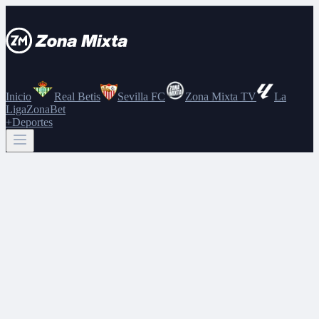
Inicio
Real Betis
Sevilla FC
Zona Mixta TV
La
Liga
ZonaBet
+Deportes