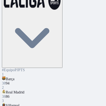
#
Equipo
PJ
PTS
1
Barça
38
94
2
Real Madrid
38
86
3
Villarreal