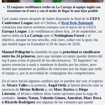
El conjunto verdiblanco recibe en La Cartuja al equipo inglés con
rotaciones en el once y con el sueño de llegar lo más lejos posible
Casi cuatro meses después de haber disputado la final de la
UEFA
Conference League
ante el Chelsea, el
Real Betis Balompié
comienza una nueva aventura europea con el inicio de la UEFA
Europa League
. Los verdiblancos abren hoy, 24 de septiembre, un
nuevo telón en
La Cartuja
ante el
Nottingham Forest
y el
objetivo, aunque no sea sencillo, está claro, soñar con la gran cita
que tendrá lugar en Estambul el 20 de mayo de 2026.
Manuel Pellegrini
ha insistido en que la
prioridad es clasificarse
entre los 24 primeros
, pero que siempre es mejor quedar dentro del
top 8 para evitar el playoff de los dieciseisavos. ‘El Ingeniero’ no
quiere renunciar a nada y mantiene la ilusión por las nubes, pero
tendrá que mantener su política de rotaciones por las bajas que sufre
el equipo y, por la necesidad de compaginar dos competiciones.
En el once inicial algunos cambios que se pueden dar son: el regreso
de
Álvaro Valles
a la portería,
Ángel Ortiz
al lateral derecho ante la
ausencia de
Héctor Bellerín
y, sin
Marc Bartra
ni
Diego
Llorente
, el técnico chileno tiene varias opciones para la zaga de
centrales. J
unior, Natan, Valentín Gómez, Amrabat, Marc Roca
o Ricardo Rodríguez
son algunas de las variantes que puede