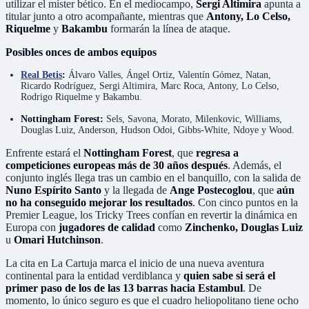
utilizar el míster bético. En el mediocampo,
Sergi Altimira
apunta a
titular junto a otro acompañante, mientras que
Antony, Lo Celso,
Riquelme
y
Bakambu
formarán la línea de ataque.
Posibles onces de ambos equipos
Real Betis
:
Álvaro Valles, Ángel Ortiz, Valentín Gómez, Natan,
Ricardo Rodríguez, Sergi Altimira, Marc Roca, Antony, Lo Celso,
Rodrigo Riquelme y Bakambu.
Nottingham Forest:
Sels, Savona, Morato, Milenkovic, Williams,
Douglas Luiz, Anderson, Hudson Odoi, Gibbs-White, Ndoye y Wood.
Enfrente estará el
Nottingham Forest
, que
regresa a
competiciones europeas más de 30 años después
. Además, el
conjunto inglés llega tras un cambio en el banquillo, con la salida de
Nuno Espírito Santo
y la llegada de
Ange Postecoglou
, que
aún
no ha conseguido mejorar los resultados
. Con cinco puntos en la
Premier League, los Tricky Trees confían en revertir la dinámica en
Europa con
jugadores de calidad
como
Zinchenko, Douglas Luiz
u
Omari Hutchinson
.
La cita en La Cartuja marca el inicio de una nueva aventura
continental para la entidad verdiblanca y
quien sabe si será el
primer paso de los de las 13 barras hacia Estambul
. De
momento, lo único seguro es que el cuadro heliopolitano tiene ocho