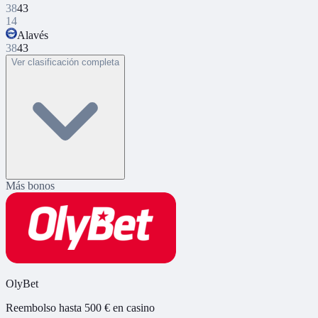
38
43
14
Alavés
38
43
Ver clasificación completa
Más bonos
OlyBet
Reembolso hasta 500 € en casino