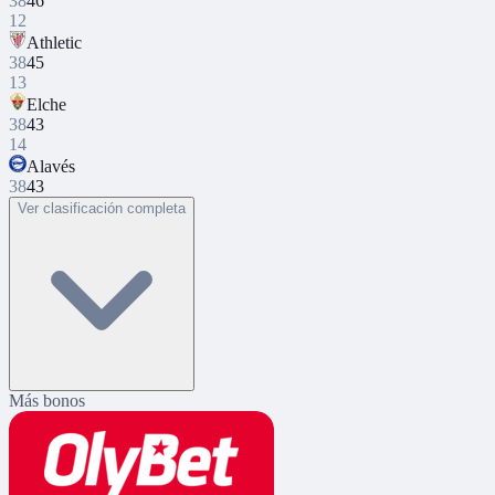
38
46
12
Athletic
38
45
13
Elche
38
43
14
Alavés
38
43
Ver clasificación completa
Más bonos