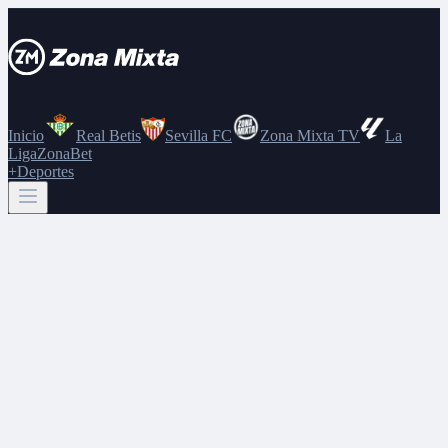
Inicio
Real Betis
Sevilla FC
Zona Mixta TV
La
Liga
ZonaBet
+Deportes