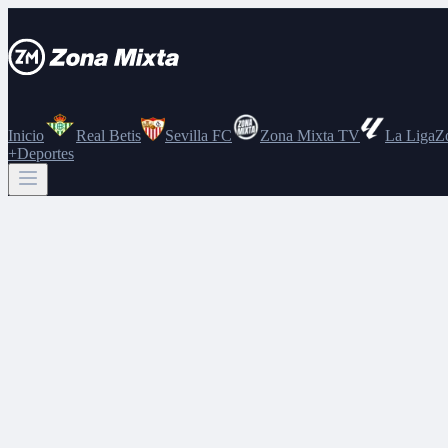
Inicio
Real Betis
Sevilla FC
Zona Mixta TV
La Liga
Z
+Deportes