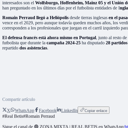
interesados son el
Wolfsburgo, Hoffenheim, Mainz 05 y el Unión d
han preguntado en los últimos días por el futbolista entidades de I
ngla
Romain Perraud llegó a Heliópolis
desde tierras inglesas
en el pas
vence en el 2029, pero aunque todavía queden muchos años, los verdibl
corresponden a los profesionales que juegan en el carril izquierdo para
El defensa francés está ahora mismo en Portugal
, junto al resto d
futbolista que durante la
campaña 2024-25
ha disputado
28 partido
repartido
dos asistencias
.
Compartir artículo
X
WhatsApp
Facebook
LinkedIn
Copiar enlace
#
Real Betis
#
Romain Perraud
Sigue el canal de
🟢 ZONA MIXTA | REAL BETIS
en WhatsApp:
h