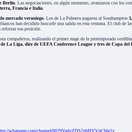
e Berlín
. Las negociaciones, en algún momento, avanzaron con los con
terra, Francia e Italia
.
ado mercado veraniego
. Los de La Palmera pagaron al Southampton
3
ancos han decidido buscarle una salida en esta ventana. El club de las 
 reforzar esa posición.
e sus compañeros, realizando el primer stage de la pretemporada verdibla
s de La Liga, diez de UEFA Conference League y tres de Copa del
ttps://whatsapp.com/channel/0029VadvZDS2phHVVpCblg1v