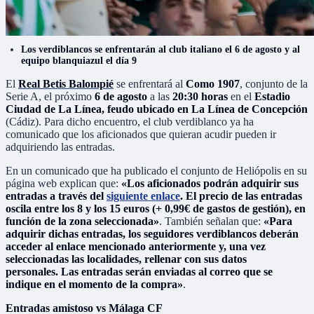
Los verdiblancos se enfrentarán al club italiano el 6 de agosto y al
equipo blanquiazul el día 9
El
Real Betis Balompié
se enfrentará al
Como 1907
, conjunto de la
Serie A, el próximo
6 de agosto
a las
20:30 horas
en el
Estadio
Ciudad de La Línea, feudo ubicado en La Línea de Concepción
(Cádiz). Para dicho encuentro, el club verdiblanco ya ha
comunicado que los aficionados que quieran acudir pueden ir
adquiriendo las entradas.
En un comunicado que ha publicado el conjunto de Heliópolis en su
página web explican que:
«Los aficionados podrán adquirir sus
entradas a través del
siguiente enlace
. El precio de las entradas
oscila entre los 8 y los 15 euros (+ 0,99€ de gastos de gestión), en
función de la zona seleccionada»
. También señalan que:
«Para
adquirir dichas entradas, los seguidores verdiblancos deberán
acceder al enlace mencionado anteriormente y, una vez
seleccionadas las localidades, rellenar con sus datos
personales. Las entradas serán enviadas al correo que se
indique en el momento de la compra»
.
Entradas amistoso vs Málaga CF