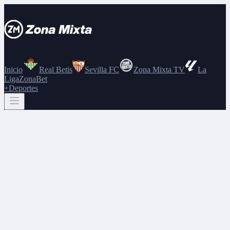
Inicio
Real Betis
Sevilla FC
Zona Mixta TV
La
Liga
ZonaBet
+Deportes