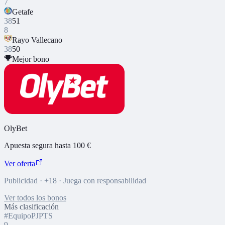
7
Getafe
38
51
8
Rayo Vallecano
38
50
Mejor bono
OlyBet
Apuesta segura hasta 100 €
Ver oferta
Publicidad · +18 · Juega con responsabilidad
Ver todos los bonos
Más clasificación
#
Equipo
PJ
PTS
9