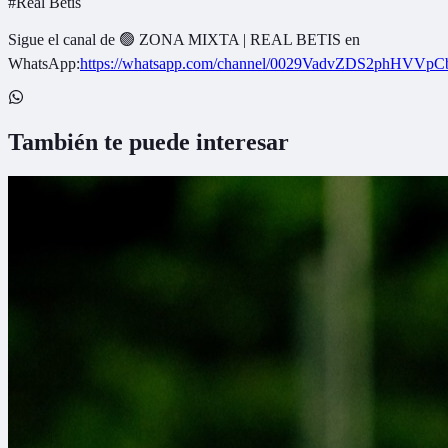
#
Real Betis
Sigue el canal de
🟢 ZONA MIXTA | REAL BETIS
en
WhatsApp:
https://whatsapp.com/channel/0029VadvZDS2phHVVpC
También te puede interesar