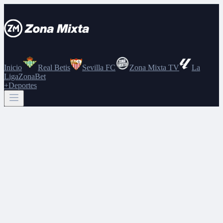
Inicio
Real Betis
Sevilla FC
Zona Mixta TV
La
Liga
ZonaBet
+Deportes