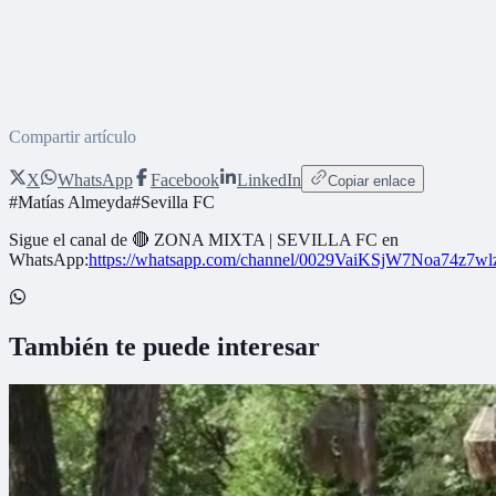
Compartir artículo
X
WhatsApp
Facebook
LinkedIn
Copiar enlace
#
Matías Almeyda
#
Sevilla FC
Sigue el canal de
🔴 ZONA MIXTA | SEVILLA FC
en
WhatsApp:
https://whatsapp.com/channel/0029VaiKSjW7Noa74z7w
También te puede interesar