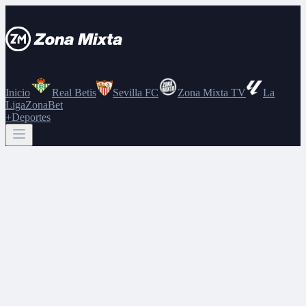
Inicio
Real Betis
Sevilla FC
Zona Mixta TV
La
Liga
ZonaBet
+Deportes