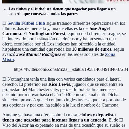
Los clubes y el futbolista tienen que negociar para llegar a un
acuerdo que convezca a todas las partes
El
Sevilla Fútbol Club
sigue tratando diferentes operaciones en los
últimos días de mercado y, una de ellas es la de
José Ángel
Carmona
. El
Nottingham Forest
, equipo de la Premier League, se
ha interesado por la situación del defensor y ha presentado una
oferta económica por él. Los ingleses han ofrecido a la entidad
hispalense una cantidad que ronda los
10 millones de euros
, según
avanzó
José Manuel Rodríguez
en las redes sociales de
Zona
Mixta
.
https://twitter.com/ZonaMixta__/status/1958146349184037234
El Nottingham tenía una lista con varios candidatos para el lateral
derecho. El preferido era
Rico Lewis
, jugador que se encuentra en
propiedad del Manchester City, pero el futbolista finalmente se
decantó por renovar hasta el año 2030 con su actual club. Dicha
situación, provocó que el conjunto inglés tuviese que ir a por otra de
sus opciones y por eso, ha salido a la luz el nombre de Carmona.
Aunque ya haya una oferta sobre la mesa,
clubes y deportista
tienen que negociar para intentar llegar a un acuerdo
. El de El
Viso del Alcor ha expresado en más de una ocasión que su sueño es