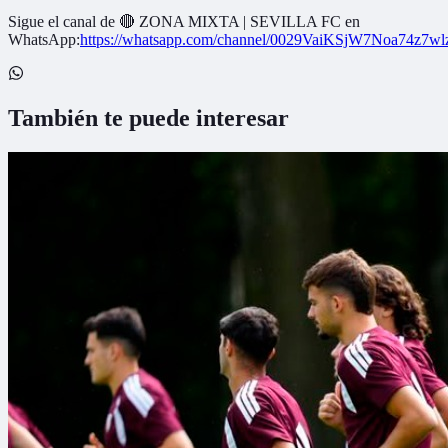
Sigue el canal de
🔴 ZONA MIXTA | SEVILLA FC
en
WhatsApp:
https://whatsapp.com/channel/0029VaiKSjW7Noa74z7w
También te puede interesar