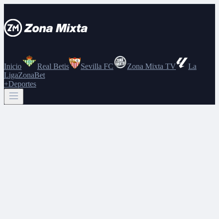
Inicio
Real Betis
Sevilla FC
Zona Mixta TV
La
Liga
ZonaBet
+Deportes