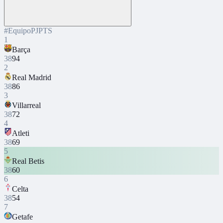
#
Equipo
PJ
PTS
1
Barça
38
94
2
Real Madrid
38
86
3
Villarreal
38
72
4
Atleti
38
69
5
Real Betis
38
60
6
Celta
38
54
7
Getafe