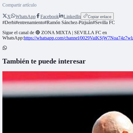
Compartir artículo
X
WhatsApp
Facebook
LinkedIn
Copiar enlace
#
Derbi
#
entrenamiento
#
Ramón Sánchez-Pizjuán
#
Sevilla FC
Sigue el canal de
🔴 ZONA MIXTA | SEVILLA FC
en
WhatsApp:
https://whatsapp.com/channel/0029VaiKSjW7Noa74z7w
También te puede interesar