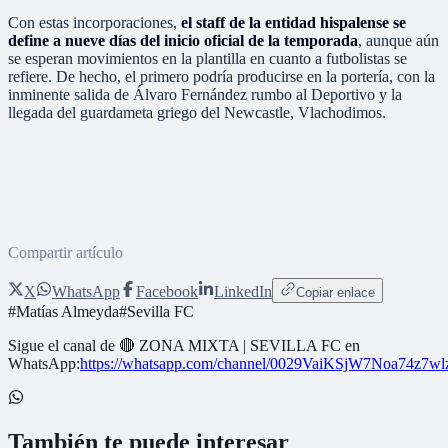
Con estas incorporaciones,
el staff de la entidad hispalense se
define a nueve días del inicio oficial de la temporada
, aunque aún
se esperan movimientos en la plantilla en cuanto a futbolistas se
refiere. De hecho, el primero podría producirse en la portería, con la
inminente salida de Álvaro Fernández rumbo al Deportivo y la
llegada del guardameta griego del Newcastle, Vlachodimos.
Compartir artículo
X
WhatsApp
Facebook
LinkedIn
Copiar enlace
#
Matías Almeyda
#
Sevilla FC
Sigue el canal de
🔴 ZONA MIXTA | SEVILLA FC
en
WhatsApp:
https://whatsapp.com/channel/0029VaiKSjW7Noa74z7w
También te puede interesar