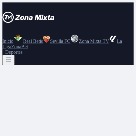
Inicio
Real Betis
Sevilla FC
Zona Mixta TV
La
Liga
ZonaBet
+Deportes