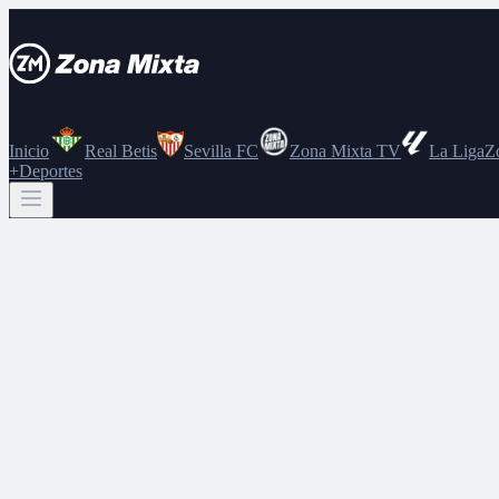
Inicio
Real Betis
Sevilla FC
Zona Mixta TV
La Liga
Z
+Deportes