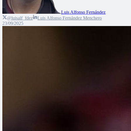
Luis Alfonso Fernández
@luisalf_fdez
Luis Alfonso Fernández Menchero
23/09/2025