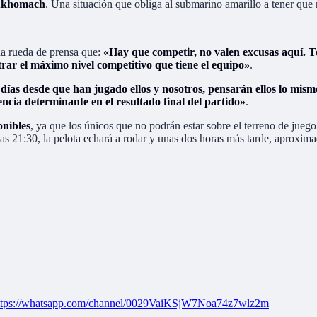
 Akhomach
. Una situación que obliga al submarino amarillo a tener que r
una rueda de prensa que:
«Hay que competir, no valen excusas aquí. 
rar el máximo nivel competitivo que tiene el equipo»
.
es días desde que han jugado ellos y nosotros, pensarán ellos lo mi
ncia determinante en el resultado final del partido»
.
onibles
, ya que los únicos que no podrán estar sobre el terreno de jueg
 las 21:30, la pelota echará a rodar y unas dos horas más tarde, aproxim
ttps://whatsapp.com/channel/0029VaiKSjW7Noa74z7wlz2m