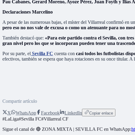
Pau Cabanes, Gerard Moreno, Ayoze Pérez, Juan Foyth y Ilias
Declaraciones Marcelino
A pesar de las numerosas bajas, el míster del Villarreal confirmó en 
pero eso no nos vale de excusa o como un atenuante para no most
También destacó que:
«Para este partido contra el Sevilla, con tr
gran nivel pero los que se incorporan pueden tener una trascende
Por su parte, el
Sevilla FC
cuenta con
casi todos los futbolistas disp
efectivos, también se espera que haya rotaciones en su once titular. A
Compartir artículo
X
WhatsApp
Facebook
LinkedIn
Copiar enlace
#
LaLiga
#
Sevilla FC
#
Villarreal CF
Sigue el canal de
🔴 ZONA MIXTA | SEVILLA FC
en WhatsApp:
h