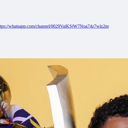
ttps://whatsapp.com/channel/0029VaiKSjW7Noa74z7wlz2m