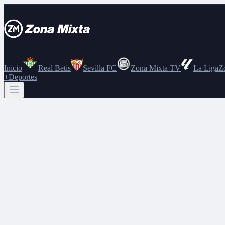
Inicio
Real Betis
Sevilla FC
Zona Mixta TV
La Liga
Z
+Deportes