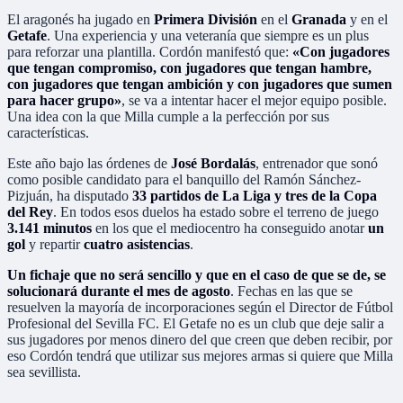
El aragonés ha jugado en
Primera División
en el
Granada
y en el
Getafe
. Una experiencia y una veteranía que siempre es un plus
para reforzar una plantilla. Cordón manifestó que:
«Con jugadores
que tengan compromiso, con jugadores que tengan hambre,
con jugadores que tengan ambición y con jugadores que sumen
para hacer grupo»
, se va a intentar hacer el mejor equipo posible.
Una idea con la que Milla cumple a la perfección por sus
características.
Este año bajo las órdenes de
José Bordalás
, entrenador que sonó
como posible candidato para el banquillo del Ramón Sánchez-
Pizjuán, ha disputado
33 partidos de La Liga y tres de la Copa
del Rey
. En todos esos duelos ha estado sobre el terreno de juego
3.141 minutos
en los que el mediocentro ha conseguido anotar
un
gol
y repartir
cuatro asistencias
.
Un fichaje que no será sencillo y que en el caso de que se de, se
solucionará durante el mes de agosto
. Fechas en las que se
resuelven la mayoría de incorporaciones según el Director de Fútbol
Profesional del Sevilla FC. El Getafe no es un club que deje salir a
sus jugadores por menos dinero del que creen que deben recibir, por
eso Cordón tendrá que utilizar sus mejores armas si quiere que Milla
sea sevillista.