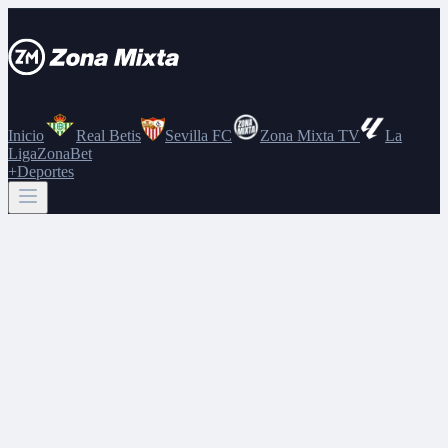
Inicio
Real Betis
Sevilla FC
Zona Mixta TV
La
Liga
ZonaBet
+Deportes