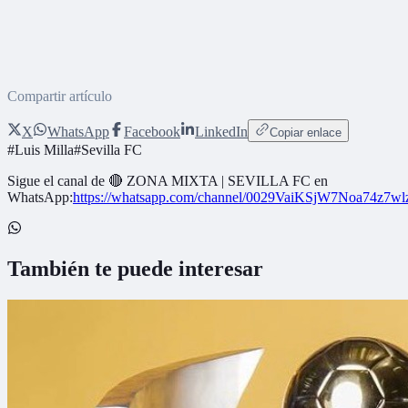
Compartir artículo
X
WhatsApp
Facebook
LinkedIn
Copiar enlace
#
Luis Milla
#
Sevilla FC
Sigue el canal de
🔴 ZONA MIXTA | SEVILLA FC
en
WhatsApp:
https://whatsapp.com/channel/0029VaiKSjW7Noa74z7w
También te puede interesar