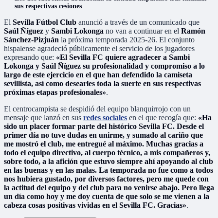
sus respectivas cesiones
El
Sevilla Fútbol Club
anunció a través de un comunicado que
Saúl Ñíguez
y
Sambi Lokonga
no van a continuar en el
Ramón
Sánchez-Pizjuán
la próxima temporada 2025-26. El conjunto
hispalense agradeció públicamente el servicio de los jugadores
expresando que:
«El Sevilla FC quiere agradecer a Sambi
Lokonga y Saúl Ñíguez su profesionalidad y compromiso a lo
largo de este ejercicio en el que han defendido la camiseta
sevillista, así como desearles toda la suerte en sus respectivas
próximas etapas profesionales»
.
El centrocampista se despidió del equipo blanquirrojo con un
mensaje que lanzó en sus
redes sociales
en el que recogía que:
«Ha
sido un placer formar parte del histórico Sevilla FC. Desde el
primer día no tuve dudas en unirme, y sumado al cariño que
me mostró el club, me entregué al máximo. Muchas gracias a
todo el equipo directivo, al cuerpo técnico, a mis compañeros y,
sobre todo, a la afición que estuvo siempre ahí apoyando al club
en las buenas y en las malas. La temporada no fue como a todos
nos hubiera gustado, por diversos factores, pero me quede con
la actitud del equipo y del club para no venirse abajo. Pero llega
un día como hoy y me doy cuenta de que solo se me vienen a la
cabeza cosas positivas vividas en el Sevilla FC. Gracias»
.