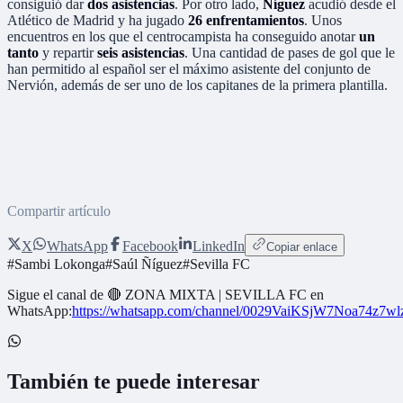
consiguió dar
dos asistencias
. Por otro lado,
Ñíguez
acudió desde el
Atlético de Madrid y ha jugado
26 enfrentamientos
. Unos
encuentros en los que el centrocampista ha conseguido anotar
un
tanto
y repartir
seis asistencias
. Una cantidad de pases de gol que le
han permitido al español ser el máximo asistente del conjunto de
Nervión, además de ser uno de los capitanes de la primera plantilla.
Compartir artículo
X
WhatsApp
Facebook
LinkedIn
Copiar enlace
#
Sambi Lokonga
#
Saúl Ñíguez
#
Sevilla FC
Sigue el canal de
🔴 ZONA MIXTA | SEVILLA FC
en
WhatsApp:
https://whatsapp.com/channel/0029VaiKSjW7Noa74z7w
También te puede interesar