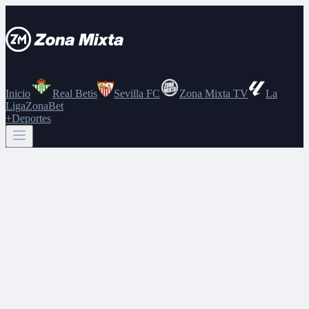
Inicio
Real Betis
Sevilla FC
Zona Mixta TV
La
Liga
ZonaBet
+Deportes