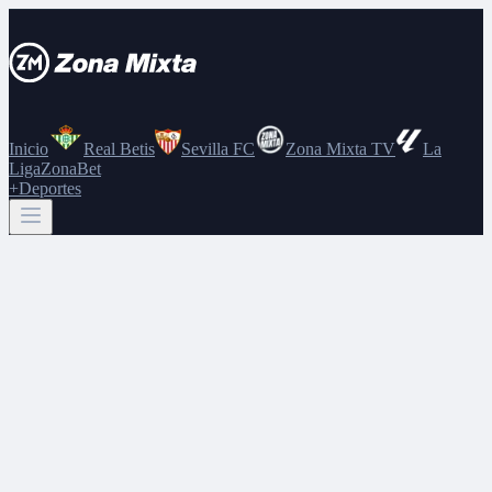
Inicio
Real Betis
Sevilla FC
Zona Mixta TV
La
Liga
ZonaBet
+Deportes