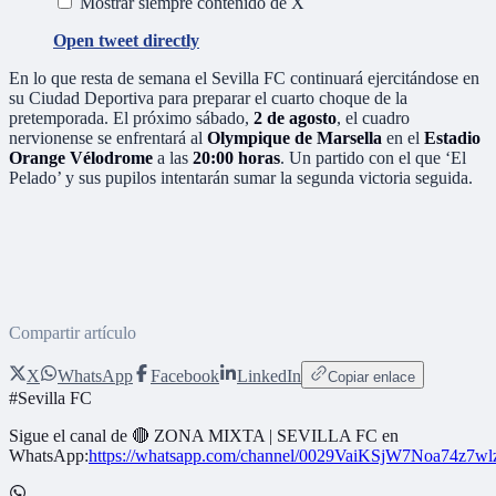
Mostrar siempre contenido de X
Open tweet directly
En lo que resta de semana el Sevilla FC continuará ejercitándose en
su Ciudad Deportiva para preparar el cuarto choque de la
pretemporada. El próximo sábado,
2 de agosto
, el cuadro
nervionense se enfrentará al
Olympique de Marsella
en el
Estadio
Orange Vélodrome
a las
20:00 horas
. Un partido con el que ‘El
Pelado’ y sus pupilos intentarán sumar la segunda victoria seguida.
Compartir artículo
X
WhatsApp
Facebook
LinkedIn
Copiar enlace
#
Sevilla FC
Sigue el canal de
🔴 ZONA MIXTA | SEVILLA FC
en
WhatsApp:
https://whatsapp.com/channel/0029VaiKSjW7Noa74z7w