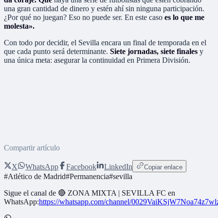
una gran cantidad de dinero y estén ahí sin ninguna participación.
¿Por qué no juegan? Eso no puede ser. En este caso
es lo que me
molesta».
Con todo por decidir, el Sevilla encara un final de temporada en el
que cada punto será determinante.
Siete jornadas, siete finales
y
una única meta: asegurar la continuidad en Primera División.
Compartir artículo
X
WhatsApp
Facebook
LinkedIn
Copiar enlace
#
Atlético de Madrid
#
Permanencia
#
sevilla
Sigue el canal de
🔴 ZONA MIXTA | SEVILLA FC
en
WhatsApp:
https://whatsapp.com/channel/0029VaiKSjW7Noa74z7w