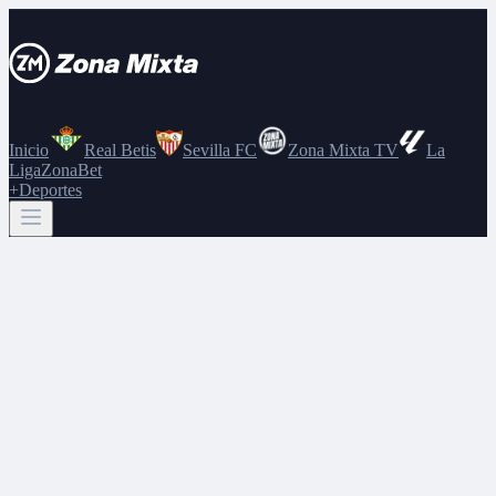
Inicio
Real Betis
Sevilla FC
Zona Mixta TV
La
Liga
ZonaBet
+Deportes