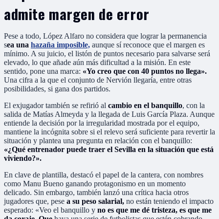
admite margen de error
Pese a todo, López Alfaro no considera que lograr la permanencia
s
ea una
hazaña imposible,
aunque sí reconoce que el margen es
mínimo. A su juicio, el listón de puntos necesario para salvarse será
elevado, lo que añade aún más dificultad a la misión. En este
sentido, pone una marca:
«Yo creo que con 40 puntos no llega».
Una cifra a la que el conjunto de Nervión llegaría, entre otras
posibilidades, si gana dos partidos.
El exjugador también se refirió al
cambio en el banquillo
, con la
salida de Matías Almeyda y la llegada de Luis García Plaza. Aunque
entiende la decisión por la irregularidad mostrada por el equipo,
mantiene la incógnita sobre si el relevo será suficiente para revertir la
situación y plantea una pregunta en relación con el banquillo:
«¿Qué entrenador puede traer el Sevilla en la situación que está
viviendo?».
En clave de plantilla, destacó el papel de la cantera, con nombres
como Manu Bueno ganando protagonismo en un momento
delicado. Sin embargo, también lanzó una crítica hacia otros
jugadores que, pese
a su peso salarial,
no están teniendo el impacto
esperado: «Veo el banquillo y
no es que me dé tristeza, es que me
da coraje. Que
haya una serie de futbolistas que estén cobrando