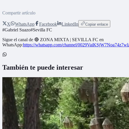
Compartir artículo
X
WhatsApp
Facebook
LinkedIn
Copiar enlace
#
Gabriel Suazo
#
Sevilla FC
Sigue el canal de
🔴 ZONA MIXTA | SEVILLA FC
en
WhatsApp:
https://whatsapp.com/channel/0029VaiKSjW7Noa74z7w
También te puede interesar