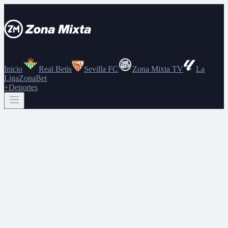
Inicio
Real Betis
Sevilla FC
Zona Mixta TV
La
Liga
ZonaBet
+Deportes