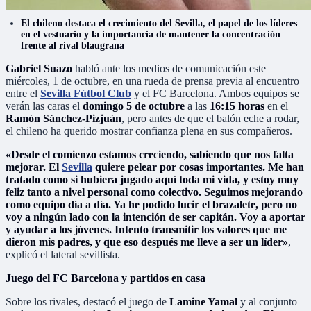
El chileno destaca el crecimiento del Sevilla, el papel de los líderes
en el vestuario y la importancia de mantener la concentración
frente al rival blaugrana
Gabriel Suazo
habló ante los medios de comunicación este
miércoles, 1 de octubre, en una rueda de prensa previa al encuentro
entre el
Sevilla Fútbol Club
y el FC Barcelona. Ambos equipos se
verán las caras el
domingo 5 de octubre
a las
16:15 horas
en el
Ramón Sánchez-Pizjuán
, pero antes de que el balón eche a rodar,
el chileno ha querido mostrar confianza plena en sus compañeros.
«Desde el comienzo estamos creciendo, sabiendo que nos falta
mejorar. El
Sevilla
quiere pelear por cosas importantes. Me han
tratado como si hubiera jugado aquí toda mi vida, y estoy muy
feliz tanto a nivel personal como colectivo. Seguimos mejorando
como equipo día a día. Ya he podido lucir el brazalete, pero no
voy a ningún lado con la intención de ser capitán. Voy a aportar
y ayudar a los jóvenes. Intento transmitir los valores que me
dieron mis padres, y que eso después me lleve a ser un líder»
,
explicó el lateral sevillista.
Juego del FC Barcelona y partidos en casa
Sobre los rivales, destacó el juego de
Lamine Yamal
y al conjunto