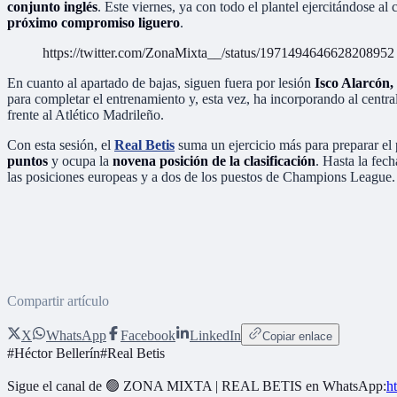
conjunto inglés
. Este viernes, ya con todo el plantel ejercitándose 
próximo compromiso liguero
.
https://twitter.com/ZonaMixta__/status/1971494646628208952
En cuanto al apartado de bajas, siguen fuera por lesión
Isco Alarcón,
para completar el entrenamiento y, esta vez, ha incorporando al centra
frente al Atlético Madrileño.
Con esta sesión, el
Real Betis
suma un ejercicio más para preparar el
puntos
y ocupa la
novena posición de la clasificación
. Hasta la fec
las posiciones europeas y a dos de los puestos de Champions League.
Compartir artículo
X
WhatsApp
Facebook
LinkedIn
Copiar enlace
#
Héctor Bellerín
#
Real Betis
Sigue el canal de
🟢 ZONA MIXTA | REAL BETIS
en WhatsApp:
h