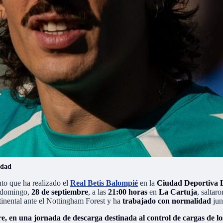
idad
nto que ha realizado el
Real Betis Balompié
en la
Ciudad Deportiva L
 domingo,
28 de septiembre
, a las
21:00 horas
en
La Cartuja
, saltar
ntinental ante el Nottingham Forest y ha
trabajado con normalidad
jun
bre, en una jornada de descarga destinada al control de cargas de l