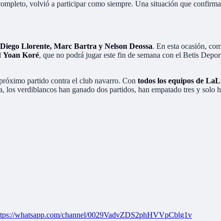
al completo, volvió a participar como siempre. Una situación que confirm
 Diego Llorente, Marc Bartra y Nelson Deossa
. En esta ocasión, com
l
Yoan Koré
, que no podrá jugar este fin de semana con el Betis Deport
 próximo partido contra el club navarro. Con
todos los equipos de LaL
ha, los verdiblancos han ganado dos partidos, han empatado tres y solo
ttps://whatsapp.com/channel/0029VadvZDS2phHVVpCblg1v