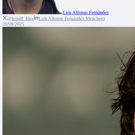
Luis Alfonso Fernández
@luisalf_fdez
Luis Alfonso Fernández Menchero
26/09/2025