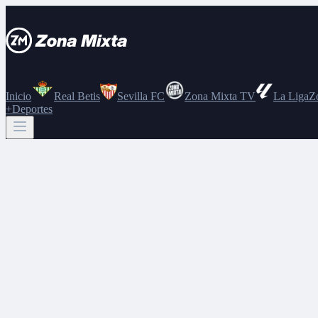
Inicio
Real Betis
Sevilla FC
Zona Mixta TV
La Liga
Z
+Deportes