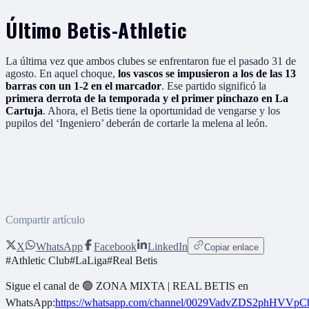
Último Betis-Athletic
La última vez que ambos clubes se enfrentaron fue el pasado 31 de
agosto. En aquel choque,
los vascos se impusieron a los de las 13
barras con un 1-2 en el marcador
. Ese partido significó la
primera derrota de la temporada y el primer pinchazo en La
Cartuja
. Ahora, el Betis tiene la oportunidad de vengarse y los
pupilos del ‘Ingeniero’ deberán de cortarle la melena al león.
Compartir artículo
X
WhatsApp
Facebook
LinkedIn
Copiar enlace
#
Athletic Club
#
LaLiga
#
Real Betis
Sigue el canal de
🟢 ZONA MIXTA | REAL BETIS
en
WhatsApp:
https://whatsapp.com/channel/0029VadvZDS2phHVVpC