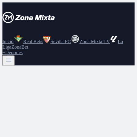
Inicio
Real Betis
Sevilla FC
Zona Mixta TV
La
Liga
ZonaBet
+Deportes