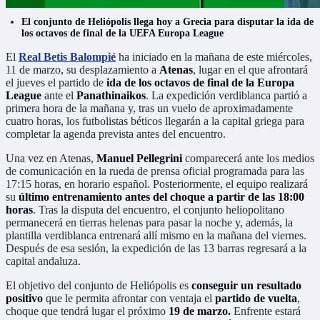
El conjunto de Heliópolis llega hoy a Grecia para disputar la ida de
los octavos de final de la UEFA Europa League
El
Real Betis Balompié
ha iniciado en la mañana de este miércoles,
11 de marzo, su desplazamiento a
Atenas
, lugar en el que afrontará
el jueves el partido de
ida de los octavos de final de la Europa
League
ante el
Panathinaikos
. La expedición verdiblanca partió a
primera hora de la mañana y, tras un vuelo de aproximadamente
cuatro horas, los futbolistas béticos llegarán a la capital griega para
completar la agenda prevista antes del encuentro.
Una vez en Atenas,
Manuel Pellegrini
comparecerá ante los medios
de comunicación en la rueda de prensa oficial programada para las
17:15 horas, en horario español. Posteriormente, el equipo realizará
su
último entrenamiento antes del choque a partir de las 18:00
horas
. Tras la disputa del encuentro, el conjunto heliopolitano
permanecerá en tierras helenas para pasar la noche y, además, la
plantilla verdiblanca entrenará allí mismo en la mañana del viernes.
Después de esa sesión, la expedición de las 13 barras regresará a la
capital andaluza.
El objetivo del conjunto de Heliópolis es
conseguir un resultado
positivo
que le permita afrontar con ventaja el
partido de vuelta
,
choque que tendrá lugar el próximo
19 de marzo.
Enfrente estará