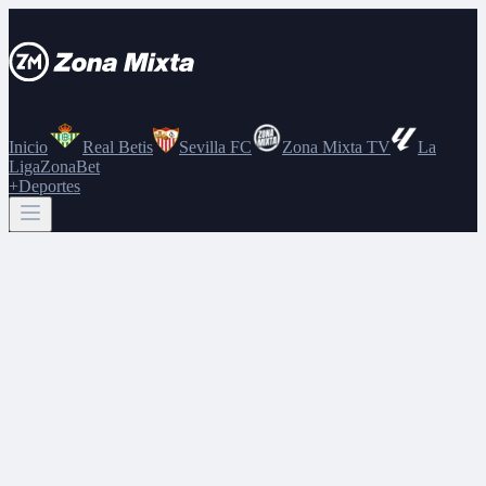
Inicio
Real Betis
Sevilla FC
Zona Mixta TV
La
Liga
ZonaBet
+Deportes