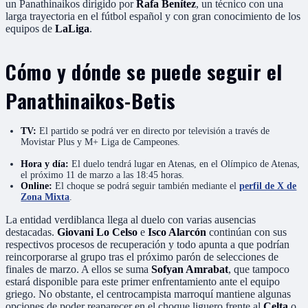
un Panathinaikos dirigido por
Rafa Benítez
, un técnico con una
larga trayectoria en el fútbol español y con gran conocimiento de los
equipos de
LaLiga
.
Cómo y dónde se puede seguir el
Panathinaikos-Betis
TV:
El partido se podrá ver en directo por televisión a través de
Movistar Plus y M+ Liga de Campeones.
Hora y día:
El duelo tendrá lugar en Atenas, en el Olímpico de Atenas,
el próximo 11 de marzo a las 18:45 horas.
Online:
El choque se podrá seguir también mediante el
perfil de X de
Zona Mixta
.
La entidad verdiblanca llega al duelo con varias ausencias
destacadas.
Giovani Lo Celso
e
Isco Alarcón
continúan con sus
respectivos procesos de recuperación y todo apunta a que podrían
reincorporarse al grupo tras el próximo parón de selecciones de
finales de marzo. A ellos se suma
Sofyan Amrabat
, que tampoco
estará disponible para este primer enfrentamiento ante el equipo
griego. No obstante, el centrocampista marroquí mantiene algunas
opciones de poder reaparecer en el choque liguero frente al
Celta
o,