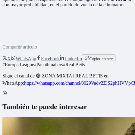
con mayor probabilidad, en el partido de vuelta de la eliminatoria.
Compartir artículo
X
WhatsApp
Facebook
LinkedIn
Copiar enlace
#
Europa League
#
Panathinaikos
#
Real Betis
Sigue el canal de
🟢 ZONA MIXTA | REAL BETIS
en
WhatsApp:
https://whatsapp.com/channel/0029VadvZDS2phHVVpC
También te puede interesar