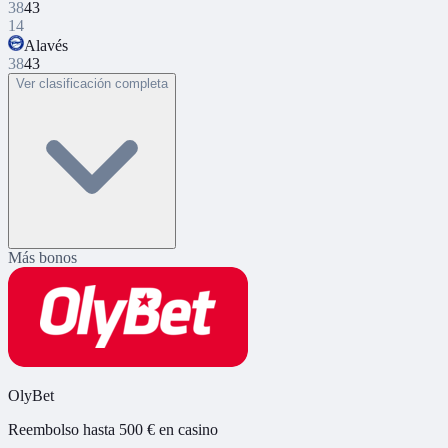
38
43
14
Alavés
38
43
Ver clasificación completa
Más bonos
OlyBet
Reembolso hasta 500 € en casino