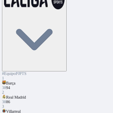
#
Equipo
PJ
PTS
1
Barça
38
94
2
Real Madrid
38
86
3
Villarreal