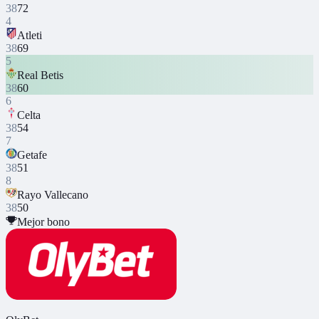
38
72
4
Atleti
38
69
5
Real Betis
38
60
6
Celta
38
54
7
Getafe
38
51
8
Rayo Vallecano
38
50
Mejor bono