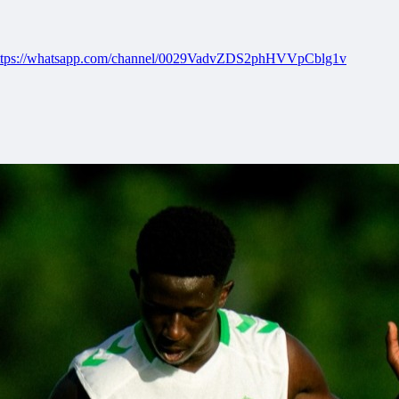
ttps://whatsapp.com/channel/0029VadvZDS2phHVVpCblg1v