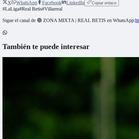
X
WhatsApp
Facebook
LinkedIn
Copiar enlace
#
LaLiga
#
Real Betis
#
Villarreal
Sigue el canal de
🟢 ZONA MIXTA | REAL BETIS
en WhatsApp:
h
También te puede interesar