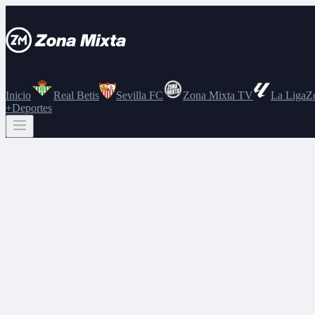
Inicio
Real Betis
Sevilla FC
Zona Mixta TV
La Liga
Z
+Deportes