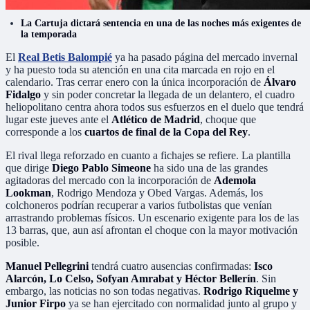
La Cartuja dictará sentencia en una de las noches más exigentes de
la temporada
El
Real Betis Balompié
ya ha pasado página del mercado invernal
y ha puesto toda su atención en una cita marcada en rojo en el
calendario. Tras cerrar enero con la única incorporación de
Álvaro
Fidalgo
y sin poder concretar la llegada de un delantero, el cuadro
heliopolitano centra ahora todos sus esfuerzos en el duelo que tendrá
lugar este jueves ante el
Atlético de Madrid
, choque que
corresponde a los
cuartos de final de la Copa del Rey
.
El rival llega reforzado en cuanto a fichajes se refiere. La plantilla
que dirige
Diego Pablo Simeone
ha sido una de las grandes
agitadoras del mercado con la incorporación de
Ademola
Lookman
, Rodrigo Mendoza y Obed Vargas. Además, los
colchoneros podrían recuperar a varios futbolistas que venían
arrastrando problemas físicos. Un escenario exigente para los de las
13 barras, que, aun así afrontan el choque con la mayor motivación
posible.
Manuel Pellegrini
tendrá cuatro ausencias confirmadas:
Isco
Alarcón, Lo Celso, Sofyan Amrabat y Héctor Bellerín
. Sin
embargo, las noticias no son todas negativas.
Rodrigo Riquelme y
Junior Firpo
ya se han ejercitado con normalidad junto al grupo y