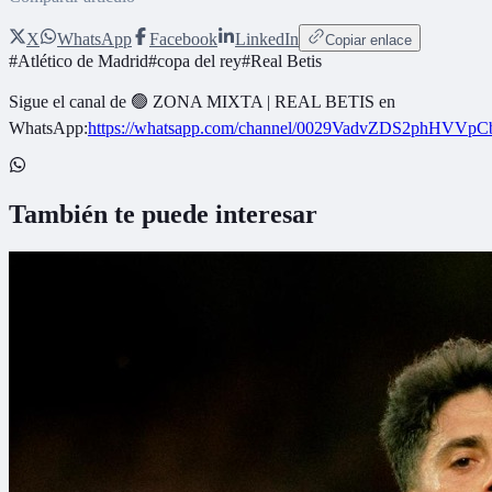
X
WhatsApp
Facebook
LinkedIn
Copiar enlace
#
Atlético de Madrid
#
copa del rey
#
Real Betis
Sigue el canal de
🟢 ZONA MIXTA | REAL BETIS
en
WhatsApp:
https://whatsapp.com/channel/0029VadvZDS2phHVVpC
También te puede interesar