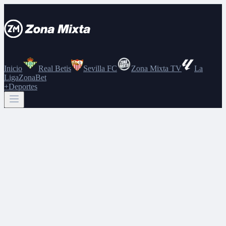
Inicio
Real Betis
Sevilla FC
Zona Mixta TV
La
Liga
ZonaBet
+Deportes