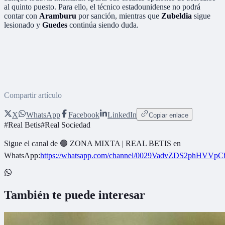
al quinto puesto. Para ello, el técnico estadounidense no podrá
contar con
Aramburu
por sanción, mientras que
Zubeldia
sigue
lesionado y
Guedes
continúa siendo duda.
Compartir artículo
X
WhatsApp
Facebook
LinkedIn
Copiar enlace
#
Real Betis
#
Real Sociedad
Sigue el canal de
🟢 ZONA MIXTA | REAL BETIS
en
WhatsApp:
https://whatsapp.com/channel/0029VadvZDS2phHVVpC
También te puede interesar