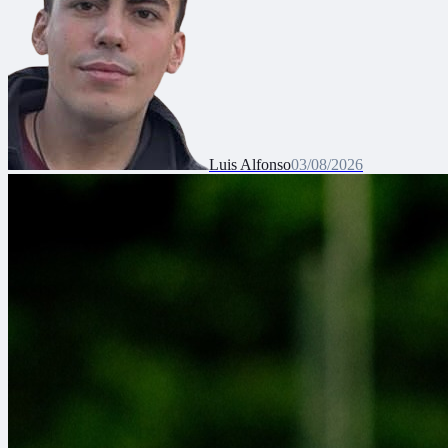
Luis Alfonso
03/08/2026