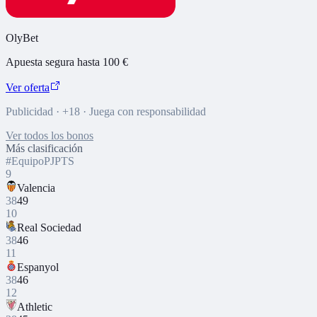
OlyBet
Apuesta segura hasta 100 €
Ver oferta
Publicidad · +18 · Juega con responsabilidad
Ver todos los bonos
Más clasificación
#
Equipo
PJ
PTS
9
Valencia
38
49
10
Real Sociedad
38
46
11
Espanyol
38
46
12
Athletic