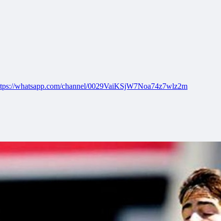
ttps://whatsapp.com/channel/0029VaiKSjW7Noa74z7wlz2m