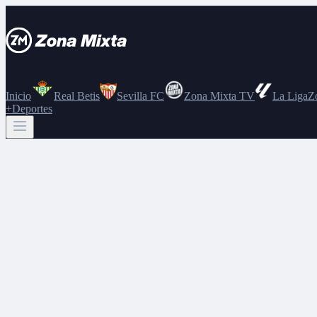
Inicio
Real Betis
Sevilla FC
Zona Mixta TV
La Liga
Z
+Deportes