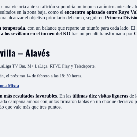
r una victoria ante su afición supondría un impulso anímico antes de a
sultados en la zona baja, como el
encuentro aplazado entre Rayo Va
a alcanzar el objetivo prioritario del curso, seguir en
Primera Divisi
ta temporada
, con un balance que reparte un triunfo para cada lado. El
 a los sevillano en el torneo del KO
tras un penalti transformado por
C
villa – Alavés
N, LaLiga TV Bar, M+ LaLiga, RTVE Play y Teledeporte.
n, el próximo 14 de febrero a las 18: 30 horas.
Zona Mixta
.
nen más resultados favorables
. En las
últimas diez visitas ligueras
de l
sada campaña ambos conjuntos firmaron tablas en un choque decisivo por
ido que vale más que tres puntos.