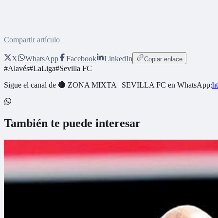
Compartir artículo
X
WhatsApp
Facebook
LinkedIn
Copiar enlace
#
Alavés
#
LaLiga
#
Sevilla FC
Sigue el canal de
🔴 ZONA MIXTA | SEVILLA FC
en WhatsApp:
h
También te puede interesar