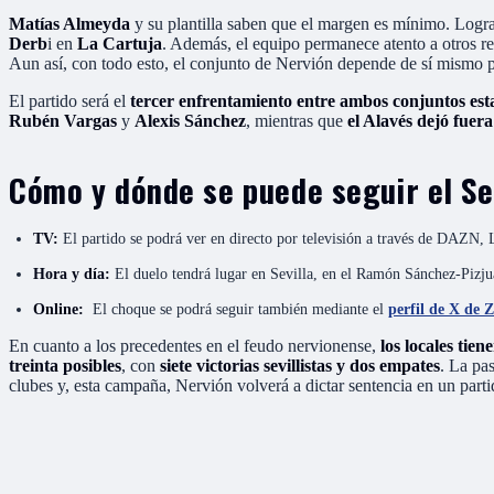
Matías Almeyda
y su plantilla saben que el margen es mínimo. Logra
Derb
i en
La Cartuja
. Además, el equipo permanece atento a otros re
Aun así, con todo esto, el conjunto de Nervión depende de sí mismo par
El partido será el
tercer enfrentamiento entre ambos conjuntos es
Rubén Vargas
y
Alexis Sánchez
, mientras que
el Alavés dejó fuera
Cómo y dónde se puede seguir el Se
TV:
El partido se podrá ver en directo por televisión a través de DAZ
Hora y día:
El duelo tendrá lugar en Sevilla, en el Ramón Sánchez-Pizjuá
Online:
El choque se podrá seguir también mediante el
perfil de X de 
En cuanto a los precedentes en el feudo nervionense,
los locales tie
treinta posibles
, con
siete victorias sevillistas y dos empates
. La pa
clubes y, esta campaña, Nervión volverá a dictar sentencia en un part