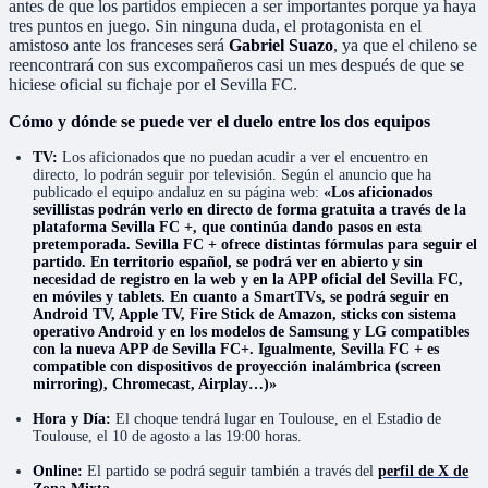
antes de que los partidos empiecen a ser importantes porque ya haya
tres puntos en juego. Sin ninguna duda, el protagonista en el
amistoso ante los franceses será
Gabriel Suazo
, ya que el chileno se
reencontrará con sus excompañeros casi un mes después de que se
hiciese oficial su fichaje por el Sevilla FC.
Cómo y dónde se puede ver el duelo entre los dos equipos
TV:
Los aficionados que no puedan acudir a ver el encuentro en
directo, lo podrán seguir por televisión. Según el anuncio que ha
publicado el equipo andaluz en su página web:
«Los aficionados
sevillistas podrán verlo en directo de forma gratuita a través de la
plataforma Sevilla FC +, que continúa dando pasos en esta
pretemporada. Sevilla FC + ofrece distintas fórmulas para seguir el
partido. En territorio español, se podrá ver en abierto y sin
necesidad de registro en la web y en la APP oficial del Sevilla FC,
en móviles y tablets. En cuanto a SmartTVs, se podrá seguir en
Android TV, Apple TV, Fire Stick de Amazon, sticks con sistema
operativo Android y en los modelos de Samsung y LG compatibles
con la nueva APP de Sevilla FC+. Igualmente, Sevilla FC + es
compatible con dispositivos de proyección inalámbrica (screen
mirroring), Chromecast, Airplay…)»
Hora y Día:
El choque tendrá lugar en Toulouse, en el Estadio de
Toulouse, el 10 de agosto a las 19:00 horas.
Online:
El partido se podrá seguir también a través del
perfil de X de