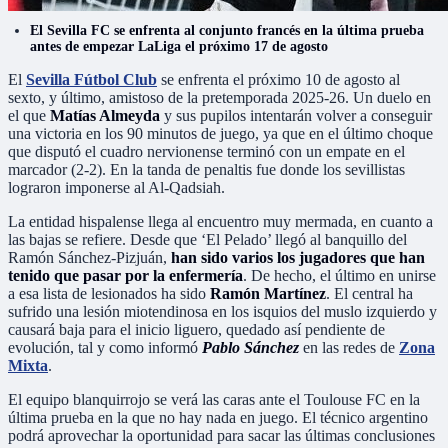
El Sevilla FC se enfrenta al conjunto francés en la última prueba
antes de empezar LaLiga el próximo 17 de agosto
El
Sevilla Fútbol Club
se enfrenta el próximo 10 de agosto al
sexto, y último, amistoso de la pretemporada 2025-26. Un duelo en
el que
Matías Almeyda
y sus pupilos intentarán volver a conseguir
una victoria en los 90 minutos de juego, ya que en el último choque
que disputó el cuadro nervionense terminó con un empate en el
marcador (2-2). En la tanda de penaltis fue donde los sevillistas
lograron imponerse al Al-Qadsiah.
La entidad hispalense llega al encuentro muy mermada, en cuanto a
las bajas se refiere. Desde que ‘El Pelado’ llegó al banquillo del
Ramón Sánchez-Pizjuán,
han sido varios los jugadores que han
tenido que pasar por la enfermería
. De hecho, el último en unirse
a esa lista de lesionados ha sido
Ramón Martínez
. El central ha
sufrido una lesión miotendinosa en los isquios del muslo izquierdo y
causará baja para el inicio liguero, quedado así pendiente de
evolución, tal y como informó
Pablo Sánchez
en las redes de
Zona
Mixta
.
El equipo blanquirrojo se verá las caras ante el Toulouse FC en la
última prueba en la que no hay nada en juego. El técnico argentino
podrá aprovechar la oportunidad para sacar las últimas conclusiones