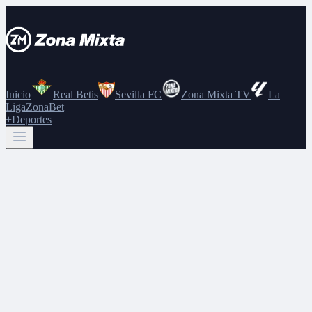
Inicio
Real Betis
Sevilla FC
Zona Mixta TV
La
Liga
ZonaBet
+Deportes