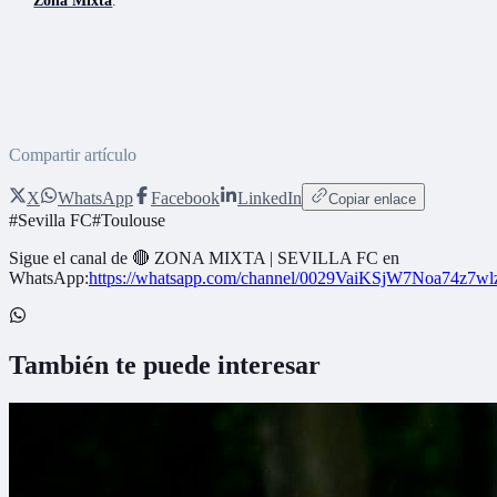
Zona Mixta
.
Compartir artículo
X
WhatsApp
Facebook
LinkedIn
Copiar enlace
#
Sevilla FC
#
Toulouse
Sigue el canal de
🔴 ZONA MIXTA | SEVILLA FC
en
WhatsApp:
https://whatsapp.com/channel/0029VaiKSjW7Noa74z7w
También te puede interesar