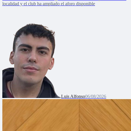
localidad y el club ha ampliado el aforo disponible
Luis Alfonso
06/08/2026