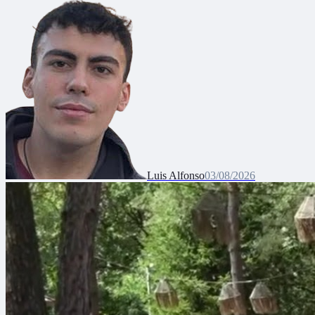
Luis Alfonso
03/08/2026