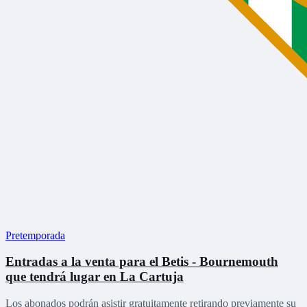
Pretemporada
Entradas a la venta para el Betis - Bournemouth
que tendrá lugar en La Cartuja
Los abonados podrán asistir gratuitamente retirando previamente su