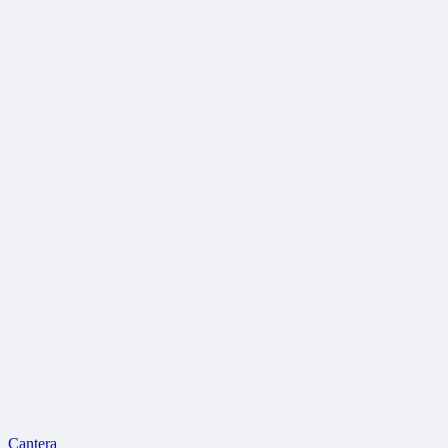
Cantera