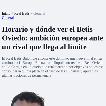
Inicio
Real Betis
General
General
Horario y dónde ver el Betis-
Oviedo: ambición europea ante
un rival que llega al límite
El Real Betis Balompié afronta este domingo una nueva final en su
camino hacia Europa. El cuadro heliopolitano recibe al Real Oviedo
en La Cartuja en un duelo que está marcado por objetivos opuestos:
consolidar la quinta plaza en el caso de las 13 barras y apurar las
últimas opciones de permanencia