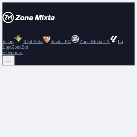
Inicio
Real Betis
Sevilla FC
Zona Mixta TV
La
Liga
ZonaBet
+Deportes