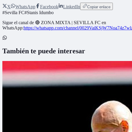
X
WhatsApp
Facebook
LinkedIn
Copiar enlace
#
Sevilla FC
#
Stanis Idumbo
Sigue el canal de
🔴 ZONA MIXTA | SEVILLA FC
en
WhatsApp:
https://whatsapp.com/channel/0029VaiKSjW7Noa74z7w
También te puede interesar