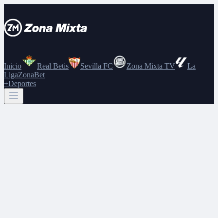
Inicio
Real Betis
Sevilla FC
Zona Mixta TV
La
Liga
ZonaBet
+Deportes