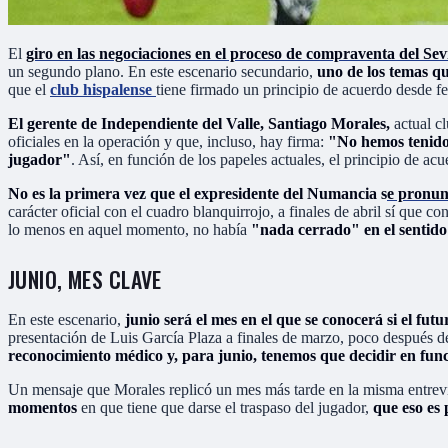
El
giro en las negociaciones en el proceso de compraventa del Sev
un segundo plano. En este escenario secundario,
uno de los temas qu
que el
club hispalense
tiene firmado un principio de acuerdo desde fe
El gerente de Independiente del Valle, Santiago Morales,
actual c
oficiales en la operación y que, incluso, hay firma:
"No hemos tenido 
jugador"
. Así, en función de los papeles actuales, el principio de acu
No es la primera vez que el expresidente del Numancia s
e pronun
carácter oficial con el cuadro blanquirrojo, a finales de abril sí que 
lo menos en aquel momento, no había
"nada cerrado" en el sentido
JUNIO, MES CLAVE
En este escenario,
junio será el mes en el que se conocerá si el fut
presentación de Luis García Plaza a finales de marzo, poco después de
reconocimiento médico y, para junio, tenemos que decidir en fun
Un mensaje que Morales replicó un mes más tarde en la misma entrevis
momentos
en que tiene que darse el traspaso del jugador,
que eso es 