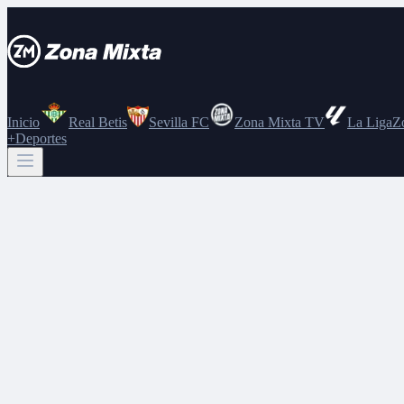
Inicio
Real Betis
Sevilla FC
Zona Mixta TV
La Liga
Z
+Deportes