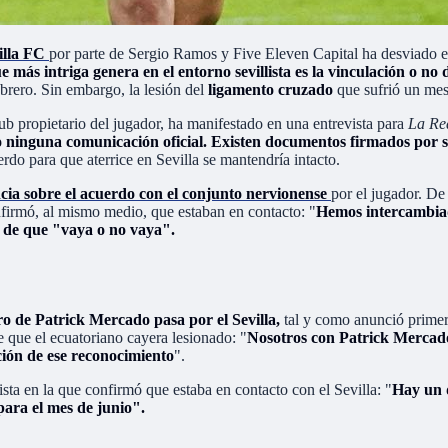
illa FC
por parte de Sergio Ramos y Five Eleven Capital ha desviado el
e más intriga genera en el entorno sevillista es la vinculación o n
brero. Sin embargo, la lesión del
ligamento cruzado
que sufrió un mes
lub propietario del jugador, ha manifestado en una entrevista para
La Re
ninguna comunicación oficial. Existen documentos firmados por su 
erdo para que aterrice en Sevilla se mantendría intacto.
cia sobre el acuerdo con el conjunto nervionense
por el jugador. D
confirmó, al mismo medio, que estaban en contacto: "
Hemos intercambia
 de que "vaya o no vaya".
uro de Patrick Mercado pasa por el Sevilla,
tal y como anunció primer
 que el ecuatoriano cayera lesionado: "
Nosotros con Patrick Mercado
ción de ese reconocimiento
".
ta en la que confirmó que estaba en contacto con el Sevilla: "
Hay un 
para el mes de junio".