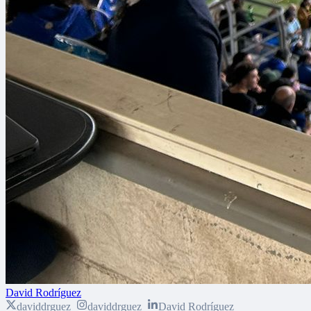
David Rodríguez
daviddrguez_
daviddrguez_
David Rodríguez