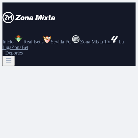
Inicio
Real Betis
Sevilla FC
Zona Mixta TV
La
Liga
ZonaBet
+Deportes