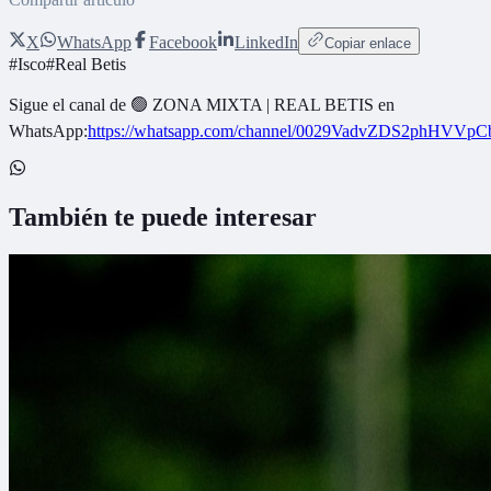
X
WhatsApp
Facebook
LinkedIn
Copiar enlace
#
Isco
#
Real Betis
Sigue el canal de
🟢 ZONA MIXTA | REAL BETIS
en
WhatsApp:
https://whatsapp.com/channel/0029VadvZDS2phHVVpC
También te puede interesar