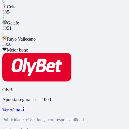
6
Celta
38
54
7
Getafe
38
51
8
Rayo Vallecano
38
50
Mejor bono
OlyBet
Apuesta segura hasta 100 €
Ver oferta
Publicidad · +18 · Juega con responsabilidad