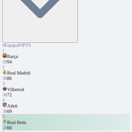
#
Equipo
PJ
PTS
1
Barça
38
94
2
Real Madrid
38
86
3
Villarreal
38
72
4
Atleti
38
69
5
Real Betis
38
60