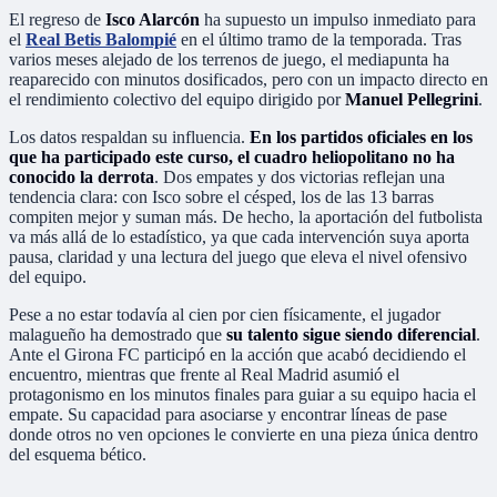
El regreso de
Isco Alarcón
ha supuesto un impulso inmediato para
el
Real Betis Balompié
en el último tramo de la temporada. Tras
varios meses alejado de los terrenos de juego, el mediapunta ha
reaparecido con minutos dosificados, pero con un impacto directo en
el rendimiento colectivo del equipo dirigido por
Manuel Pellegrini
.
Los datos respaldan su influencia.
En los partidos oficiales en los
que ha participado este curso, el cuadro heliopolitano no ha
conocido la derrota
. Dos empates y dos victorias reflejan una
tendencia clara: con Isco sobre el césped, los de las 13 barras
compiten mejor y suman más. De hecho, la aportación del futbolista
va más allá de lo estadístico, ya que cada intervención suya aporta
pausa, claridad y una lectura del juego que eleva el nivel ofensivo
del equipo.
Pese a no estar todavía al cien por cien físicamente, el jugador
malagueño ha demostrado que
su talento sigue siendo diferencial
.
Ante el Girona FC participó en la acción que acabó decidiendo el
encuentro, mientras que frente al Real Madrid asumió el
protagonismo en los minutos finales para guiar a su equipo hacia el
empate. Su capacidad para asociarse y encontrar líneas de pase
donde otros no ven opciones le convierte en una pieza única dentro
del esquema bético.