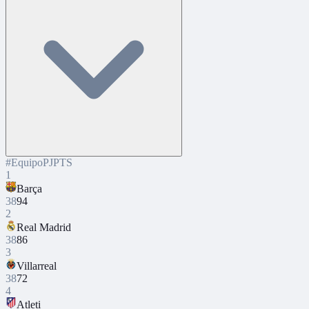
#
Equipo
PJ
PTS
1
Barça
38
94
2
Real Madrid
38
86
3
Villarreal
38
72
4
Atleti