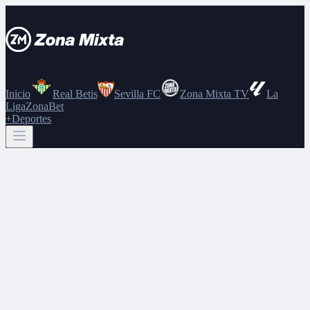
Inicio
Real Betis
Sevilla FC
Zona Mixta TV
La
Liga
ZonaBet
+Deportes