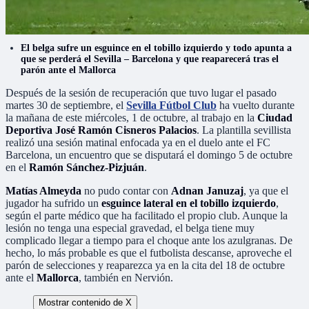
El belga sufre un esguince en el tobillo izquierdo y todo apunta a
que se perderá el Sevilla – Barcelona y que reaparecerá tras el
parón ante el Mallorca
Después de la sesión de recuperación que tuvo lugar el pasado
martes 30 de septiembre, el
Sevilla Fútbol Club
ha vuelto durante
la mañana de este miércoles, 1 de octubre, al trabajo en la
Ciudad
Deportiva José Ramón Cisneros Palacios
. La plantilla sevillista
realizó una sesión matinal enfocada ya en el duelo ante el FC
Barcelona, un encuentro que se disputará el domingo 5 de octubre
en el
Ramón Sánchez-Pizjuán
.
Matías Almeyda
no pudo contar con
Adnan Januzaj
, ya que el
jugador ha sufrido un
esguince lateral en el tobillo izquierdo
,
según el parte médico que ha facilitado el propio club. Aunque la
lesión no tenga una especial gravedad, el belga tiene muy
complicado llegar a tiempo para el choque ante los azulgranas. De
hecho, lo más probable es que el futbolista descanse, aproveche el
parón de selecciones y reaparezca ya en la cita del 18 de octubre
ante el
Mallorca
, también en Nervión.
Mostrar contenido de X