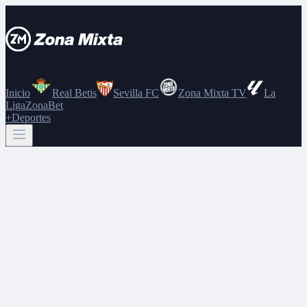
Inicio
Real Betis
Sevilla FC
Zona Mixta TV
La
Liga
ZonaBet
+Deportes