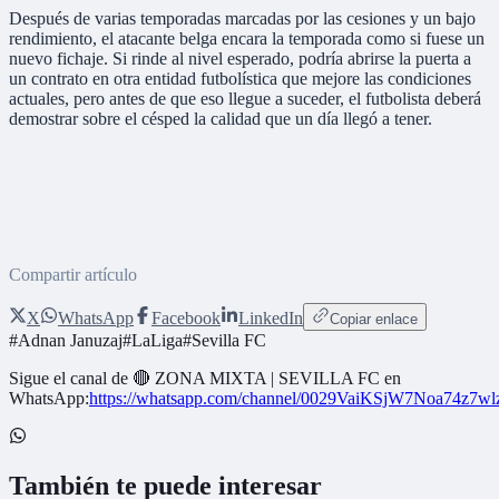
Después de varias temporadas marcadas por las cesiones y un bajo
rendimiento, el atacante belga encara la temporada como si fuese un
nuevo fichaje. Si rinde al nivel esperado, podría abrirse la puerta a
un contrato en otra entidad futbolística que mejore las condiciones
actuales, pero antes de que eso llegue a suceder, el futbolista deberá
demostrar sobre el césped la calidad que un día llegó a tener.
Compartir artículo
X
WhatsApp
Facebook
LinkedIn
Copiar enlace
#
Adnan Januzaj
#
LaLiga
#
Sevilla FC
Sigue el canal de
🔴 ZONA MIXTA | SEVILLA FC
en
WhatsApp:
https://whatsapp.com/channel/0029VaiKSjW7Noa74z7w
También te puede interesar