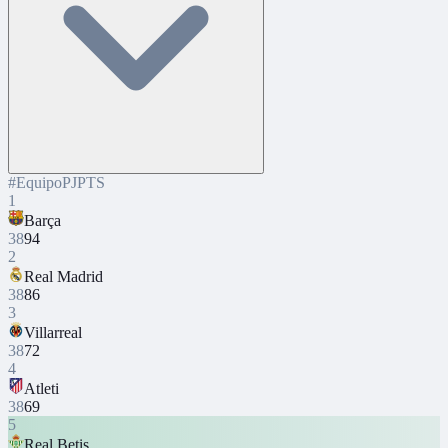
#
Equipo
PJ
PTS
1
Barça
38
94
2
Real Madrid
38
86
3
Villarreal
38
72
4
Atleti
38
69
5
Real Betis