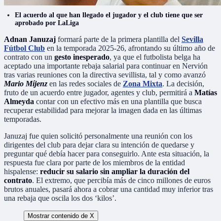
El acuerdo al que han llegado el jugador y el club tiene que ser
aprobado por LaLiga
Adnan Januzaj
formará parte de la primera plantilla del
Sevilla
Fútbol Club
en la temporada 2025-26, afrontando su último año de
contrato con un
gesto inesperado
, ya que el futbolista belga ha
aceptado una importante rebaja salarial para continuar en Nervión
tras varias reuniones con la directiva sevillista, tal y como avanzó
Mario Míjenz
en las redes sociales de
Zona Mixta
. La decisión,
fruto de un acuerdo entre jugador, agentes y club, permitirá a
Matías
Almeyda
contar con un efectivo más en una plantilla que busca
recuperar estabilidad para mejorar la imagen dada en las últimas
temporadas.
Januzaj fue quien solicitó personalmente una reunión con los
dirigentes del club para dejar clara su intención de quedarse y
preguntar qué debía hacer para conseguirlo. Ante esta situación, la
respuesta fue clara por parte de los miembros de la entidad
hispalense:
reducir su salario sin ampliar la duración del
contrato
. El extremo, que percibía más de cinco millones de euros
brutos anuales, pasará ahora a cobrar una cantidad muy inferior tras
una rebaja que oscila los dos ‘kilos’.
Mostrar contenido de X