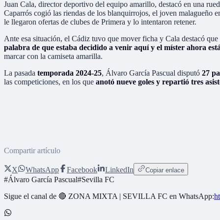
Juan Cala, director deportivo del equipo amarillo, destacó en una rue
Caparrós cogió las riendas de los blanquirrojos, el joven malagueño 
le llegaron ofertas de clubes de Primera y lo intentaron retener.
Ante esa situación, el Cádiz tuvo que mover ficha y Cala destacó que
palabra de que estaba decidido a venir aquí y el míster ahora est
marcar con la camiseta amarilla.
La pasada
temporada 2024-25
, Álvaro García Pascual disputó
27 pa
las competiciones, en los que
anotó nueve goles y repartió tres asis
Compartir artículo
X
WhatsApp
Facebook
LinkedIn
Copiar enlace
#
Álvaro García Pascual
#
Sevilla FC
Sigue el canal de
🔴 ZONA MIXTA | SEVILLA FC
en WhatsApp:
h