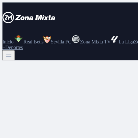
Inicio
Real Betis
Sevilla FC
Zona Mixta TV
La Liga
Z
+Deportes