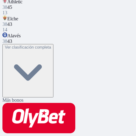
Athletic
38
45
13
Elche
38
43
14
Alavés
38
43
Ver clasificación completa
Más bonos