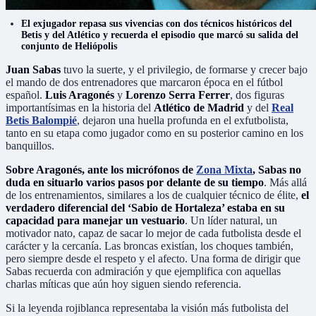
El exjugador repasa sus vivencias con dos técnicos históricos del
Betis y del Atlético y recuerda el episodio que marcó su salida del
conjunto de Heliópolis
Juan Sabas
tuvo la suerte, y el privilegio, de formarse y crecer bajo
el mando de dos entrenadores que marcaron época en el fútbol
español.
Luis Aragonés
y
Lorenzo Serra Ferrer
, dos figuras
importantísimas en la historia del
Atlético de Madrid
y del
Real
Betis Balompié
, dejaron una huella profunda en el exfutbolista,
tanto en su etapa como jugador como en su posterior camino en los
banquillos.
Sobre Aragonés, ante los micrófonos de
Zona Mixta
, Sabas no
duda en situarlo varios pasos por delante de su tiempo
. Más allá
de los entrenamientos, similares a los de cualquier técnico de élite,
el
verdadero diferencial del ‘Sabio de Hortaleza’ estaba en su
capacidad para manejar un vestuario
. Un líder natural, un
motivador nato, capaz de sacar lo mejor de cada futbolista desde el
carácter y la cercanía. Las broncas existían, los choques también,
pero siempre desde el respeto y el afecto. Una forma de dirigir que
Sabas recuerda con admiración y que ejemplifica con aquellas
charlas míticas que aún hoy siguen siendo referencia.
Si la leyenda rojiblanca representaba la visión más futbolista del