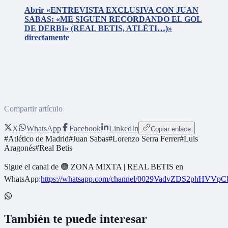
Abrir «ENTREVISTA EXCLUSIVA CON JUAN
SABAS: «ME SIGUEN RECORDANDO EL GOL
DE DERBI» (REAL BETIS, ATLÉTI…)»
directamente
Compartir artículo
X
WhatsApp
Facebook
LinkedIn
Copiar enlace
#
Atlético de Madrid
#
Juan Sabas
#
Lorenzo Serra Ferrer
#
Luis
Aragonés
#
Real Betis
Sigue el canal de
🟢 ZONA MIXTA | REAL BETIS
en
WhatsApp:
https://whatsapp.com/channel/0029VadvZDS2phHVVpC
También te puede interesar