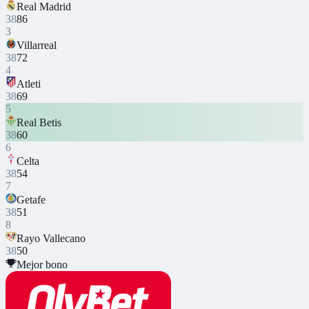
Real Madrid
38
86
3
Villarreal
38
72
4
Atleti
38
69
5
Real Betis
38
60
6
Celta
38
54
7
Getafe
38
51
8
Rayo Vallecano
38
50
Mejor bono