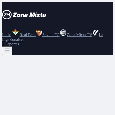
Inicio
Real Betis
Sevilla FC
Zona Mixta TV
La
Liga
ZonaBet
+Deportes