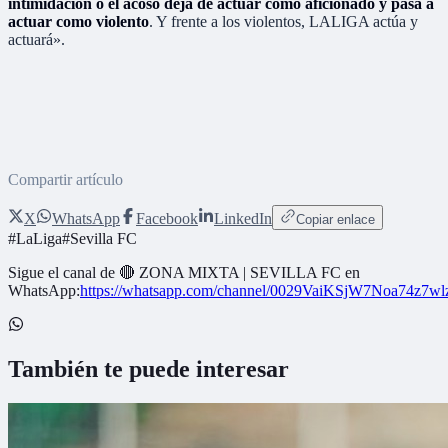
intimidación o el acoso deja de actuar como aficionado y pasa a
actuar como violento
. Y frente a los violentos, LALIGA actúa y
actuará».
Compartir artículo
X
WhatsApp
Facebook
LinkedIn
Copiar enlace
#
LaLiga
#
Sevilla FC
Sigue el canal de
🔴 ZONA MIXTA | SEVILLA FC
en
WhatsApp:
https://whatsapp.com/channel/0029VaiKSjW7Noa74z7w
También te puede interesar