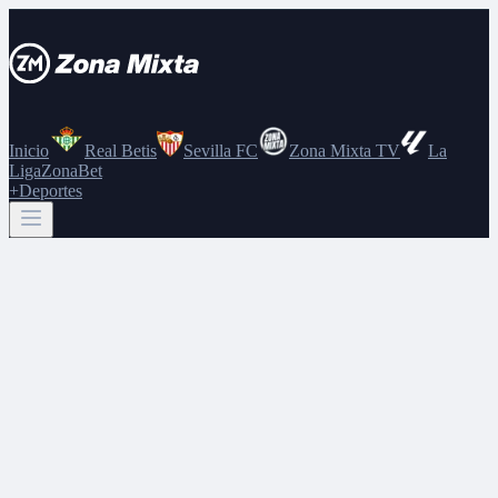
Inicio
Real Betis
Sevilla FC
Zona Mixta TV
La
Liga
ZonaBet
+Deportes